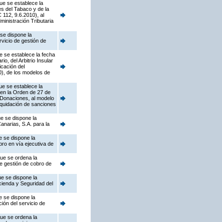
ue se establece la
s del Tabaco y de la
112, 9.6.2010), al
ministración Tributaria
se dispone la
rvicio de gestión de
e se establece la fecha
, del Arbitrio Insular
icación del
), de los modelos de
ue se establece la
 en la Orden de 27 de
 Donaciones, al modelo
liquidación de sanciones
e se dispone la
anarias, S.A. para la
e se dispone la
bro en vía ejecutiva de
que se ordena la
de gestión de cobro de
ue se dispone la
ienda y Seguridad del
e se dispone la
ión del servicio de
que se ordena la