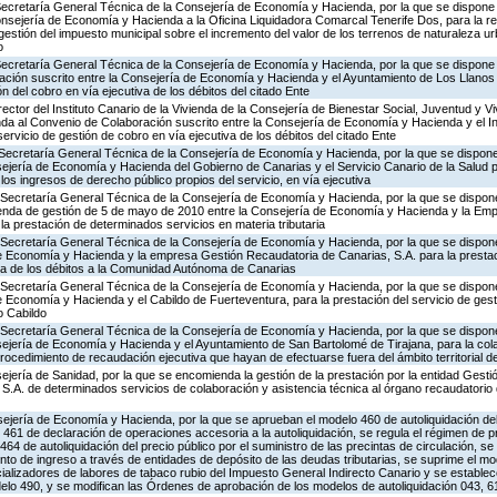
Secretaría General Técnica de la Consejería de Economía y Hacienda, por la que se dispone l
nsejería de Economía y Hacienda a la Oficina Liquidadora Comarcal Tenerife Dos, para la rea
 gestión del impuesto municipal sobre el incremento del valor de los terrenos de naturaleza u
o
Secretaría General Técnica de la Consejería de Economía y Hacienda, por la que se dispone l
ción suscrito entre la Consejería de Economía y Hacienda y el Ayuntamiento de Los Llanos 
ón del cobro en vía ejecutiva de los débitos del citado Ente
ector del Instituto Canario de la Vivienda de la Consejería de Bienestar Social, Juventud y Vi
nda al Convenio de Colaboración suscrito entre la Consejería de Economía y Hacienda y el Ins
servicio de gestión de cobro en vía ejecutiva de los débitos del citado Ente
Secretaría General Técnica de la Consejería de Economía y Hacienda, por la que se dispone 
ejería de Economía y Hacienda del Gobierno de Canarias y el Servicio Canario de la Salud p
los ingresos de derecho público propios del servicio, en vía ejecutiva
Secretaría General Técnica de la Consejería de Economía y Hacienda, por la que se dispone 
nda de gestión de 5 de mayo de 2010 entre la Consejería de Economía y Hacienda y la Emp
a prestación de determinados servicios en materia tributaria
 Secretaría General Técnica de la Consejería de Economía y Hacienda, por la que se dispone 
e Economía y Hacienda y la empresa Gestión Recaudatoria de Canarias, S.A. para la prestaci
iva de los débitos a la Comunidad Autónoma de Canarias
 Secretaría General Técnica de la Consejería de Economía y Hacienda, por la que se dispone 
 Economía y Hacienda y el Cabildo de Fuerteventura, para la prestación del servicio de gest
o Cabildo
 Secretaría General Técnica de la Consejería de Economía y Hacienda, por la que se dispone 
sejería de Economía y Hacienda y el Ayuntamiento de San Bartolomé de Tirajana, para la col
ocedimiento de recaudación ejecutiva que hayan de efectuarse fuera del ámbito territorial 
jería de Sanidad, por la que se encomienda la gestión de la prestación por la entidad Gestió
S.A. de determinados servicios de colaboración y asistencia técnica al órgano recaudatorio 
ejería de Economía y Hacienda, por la que se aprueban el modelo 460 de autoliquidación de
461 de declaración de operaciones accesoria a la autoliquidación, se regula el régimen de p
4 de autoliquidación del precio público por el suministro de las precintas de circulación, se
nto de ingreso a través de entidades de depósito de las deudas tributarias, se suprime el m
cializadores de labores de tabaco rubio del Impuesto General Indirecto Canario y se establece
delo 490, y se modifican las Órdenes de aprobación de los modelos de autoliquidación 043, 6