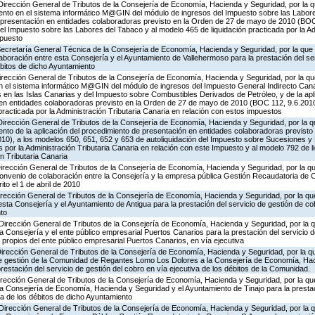
Dirección General de Tributos de la Consejería de Economía, Hacienda y Seguridad, por la q
ento en el sistema informático M@GIN del módulo de ingresos del Impuesto sobre las Labore
e presentación en entidades colaboradoras previsto en la Orden de 27 de mayo de 2010 (BOC 
el Impuesto sobre las Labores del Tabaco y al modelo 465 de liquidación practicada por la Ad
mpuesto
 Secretaría General Técnica de la Consejería de Economía, Hacienda y Seguridad, por la que 
aboración entre esta Consejería y el Ayuntamiento de Vallehermoso para la prestación del se
ébitos de dicho Ayuntamiento
irección General de Tributos de la Consejería de Economía, Hacienda y Seguridad, por la qu
 el sistema informático M@GIN del módulo de ingresos del Impuesto General Indirecto Canario
en las Islas Canarias y del Impuesto sobre Combustibles Derivados de Petróleo, y de la apl
en entidades colaboradoras previsto en la Orden de 27 de mayo de 2010 (BOC 112, 9.6.2010
 practicada por la Administración Tributaria Canaria en relación con estos impuestos
Dirección General de Tributos de la Consejería de Economía, Hacienda y Seguridad, por la q
nto de la aplicación del procedimiento de presentación en entidades colaboradoras previsto
0), a los modelos 650, 651, 652 y 653 de autoliquidación del Impuesto sobre Sucesiones y
s por la Administración Tributaria Canaria en relación con este Impuesto y al modelo 792 de 
n Tributaria Canaria
Dirección General de Tributos de la Consejería de Economía, Hacienda y Seguridad, por la qu
Convenio de colaboración entre la Consejería y la empresa pública Gestión Recaudatoria de C
ito el 1 de abril de 2010
irección General de Tributos de la Consejería de Economía, Hacienda y Seguridad, por la qu
esta Consejería y el Ayuntamiento de Antigua para la prestación del servicio de gestión de co
nto
 Dirección General de Tributos de la Consejería de Economía, Hacienda y Seguridad, por la 
la Consejería y el ente público empresarial Puertos Canarios para la prestación del servicio 
 propios del ente público empresarial Puertos Canarios, en vía ejecutiva
Dirección General de Tributos de la Consejería de Economía, Hacienda y Seguridad, por la q
de gestión de la Comunidad de Regantes Lomo Los Dolores a la Consejería de Economía, Hac
restación del servicio de gestión del cobro en vía ejecutiva de los débitos de la Comunidad.
Dirección General de Tributos de la Consejería de Economía, Hacienda y Seguridad, por la qu
la Consejería de Economía, Hacienda y Seguridad y el Ayuntamiento de Tinajo para la prestac
va de los débitos de dicho Ayuntamiento
 Dirección General de Tributos de la Consejería de Economía, Hacienda y Seguridad, por la 