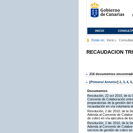
INICIO
CONSULT
Estás en:
Inicio
Consulta
RECAUDACION TR
216 documentos encontrados
[
Primero
/
Anterior
]
2
,
3
,
4
,
5
Documentos
Resolución, 22 oct 2010, de la 
Convenio de Colaboración entre 
preparatorias de la gestión del
recaudación en vía voluntaria de
Resolución, 2 dic 2010, de la S
Adenda al Convenio de Colaborac
de cobro en vía ejecutiva de los
Resolución, 2 dic 2010, de la S
Adenda al Convenio de Colabora
servicio de gestión de cobro en 