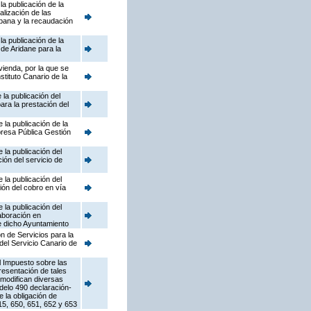
a publicación de la
lización de las
rbana y la recaudación
a publicación de la
de Aridane para la
vienda, por la que se
tituto Canario de la
la publicación del
ara la prestación del
la publicación de la
resa Pública Gestión
la publicación del
ón del servicio de
la publicación del
ión del cobro en vía
la publicación del
aboración en
de dicho Ayuntamiento
n de Servicios para la
del Servicio Canario de
l Impuesto sobre las
resentación de tales
 modifican diversas
odelo 490 declaración-
 la obligación de
15, 650, 651, 652 y 653