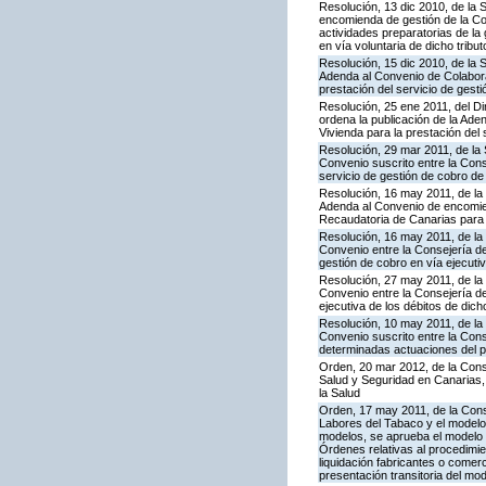
Resolución, 13 dic 2010, de la 
encomienda de gestión de la Co
actividades preparatorias de la
en vía voluntaria de dicho tribut
Resolución, 15 dic 2010, de la 
Adenda al Convenio de Colabora
prestación del servicio de gesti
Resolución, 25 ene 2011, del Dir
ordena la publicación de la Ade
Vivienda para la prestación del 
Resolución, 29 mar 2011, de la 
Convenio suscrito entre la Cons
servicio de gestión de cobro de 
Resolución, 16 may 2011, de la 
Adenda al Convenio de encomie
Recaudatoria de Canarias para l
Resolución, 16 may 2011, de la
Convenio entre la Consejería d
gestión de cobro en vía ejecut
Resolución, 27 may 2011, de la
Convenio entre la Consejería de
ejecutiva de los débitos de dich
Resolución, 10 may 2011, de la
Convenio suscrito entre la Con
determinadas actuaciones del pr
Orden, 20 mar 2012, de la Conse
Salud y Seguridad en Canarias, 
la Salud
Orden, 17 may 2011, de la Cons
Labores del Tabaco y el modelo 
modelos, se aprueba el modelo 46
Órdenes relativas al procedimie
liquidación fabricantes o comer
presentación transitoria del mo