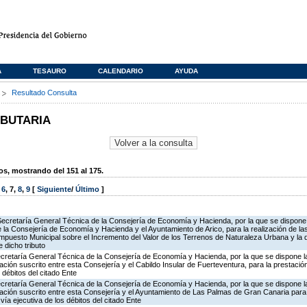
A
TESAURO
CALENDARIO
AYUDA
s
Resultado Consulta
IBUTARIA
, mostrando del 151 al 175.
,
6
,
7
,
8
,
9
[
Siguiente
/
Último
]
Secretaría General Técnica de la Consejería de Economía y Hacienda, por la que se dispone 
la Consejería de Economía y Hacienda y el Ayuntamiento de Arico, para la realización de la
 Impuesto Municipal sobre el Incremento del Valor de los Terrenos de Naturaleza Urbana y la 
 dicho tributo
ecretaría General Técnica de la Consejería de Economía y Hacienda, por la que se dispone la
ión suscrito entre esta Consejería y el Cabildo Insular de Fuerteventura, para la prestación
 débitos del citado Ente
ecretaría General Técnica de la Consejería de Economía y Hacienda, por la que se dispone la
ción suscrito entre esta Consejería y el Ayuntamiento de Las Palmas de Gran Canaria para 
vía ejecutiva de los débitos del citado Ente