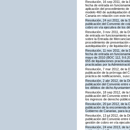
Resolución, 16 sep 2011, de la 
fecha de entrada en funcionami
aplicación del procedimiento d
modelo 460 de autoliquidación d
Canaria en relación con este i
Resolución, 24 oct 2011, de la
publicación del Convenio de col
cobro en vía ejecutiva de los d
Resolución, 3 nov 2011, de la D
de entrada en funcionamiento en
sobre la Entrada de Mercancías 
procedimiento de presentación 
autoliquidación y de liquidación
Resolución, 11 nov 2011, de la 
fecha de entrada en funcionamie
mayo de 2010 (BOC 112, 9.6.201
655 de liquidaciones practicada
practicadas por la Administració
Resolución, 7 mar 2012, de la 
publicación de la prórroga del 
práctica de notificaciones, suscr
Resolución, 2 abr 2012, de la D
publicación del Convenio entre 
los débitos de dicho Ayuntamie
Resolución, 18 sep 2012, de la
publicación del Convenio entre 
los ingresos de derecho público
Resolución, 20 jun 2012, de la 
publicación de la encomienda 
Gobierno de Canarias, para la p
Resolución, 13 jul 2012, de la 
publicación del Convenio entre 
gestión de cobro en vía ejecuti
Resolución, 24 ene 2013, de la