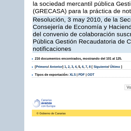
la sociedad mercantil pública Gest
(GRECASA) para la práctica de not
Resolución, 3 may 2010, de la Sec
Consejería de Economía y Hacienda
del convenio de colaboración suscr
Pública Gestión Recaudatoria de 
notificaciones
216 documentos encontrados, mostrando del 101 al 125.
[
Primero
/
Anterior
]
1
,
2
,
3
,
4
,
5
,
6
,
7
,
8
[
Siguiente
/
Último
]
Tipos de exportación:
XLS
|
PDF
|
ODT
© Gobierno de Canarias