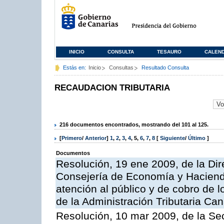
INICIO
CONSULTA
TESAURO
CALEN
Estás en:
Inicio
Consultas
Resultado Consulta
RECAUDACION TRIBUTARIA
216 documentos encontrados, mostrando del 101 al 125.
[
Primero
/
Anterior
]
1
,
2
,
3
,
4
,
5
,
6
,
7
,
8
[
Siguiente
/
Último
]
Documentos
Resolución, 19 ene 2009, de la Dir
Consejería de Economía y Hacienda
atención al público y de cobro de l
de la Administración Tributaria Can
Resolución, 10 mar 2009, de la Sec