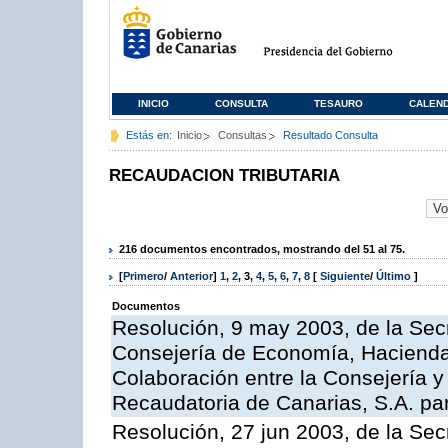
INICIO
CONSULTA
TESAURO
CALEN
Estás en:
Inicio
Consultas
Resultado Consulta
RECAUDACION TRIBUTARIA
216 documentos encontrados, mostrando del 51 al 75.
[
Primero
/
Anterior
]
1
,
2
,
3
,
4
,
5
,
6
,
7
,
8
[
Siguiente
/
Último
]
Documentos
Resolución, 9 may 2003, de la Sec
Consejería de Economía, Hacienda 
Colaboración entre la Consejería y
Recaudatoria de Canarias, S.A. para
Resolución, 27 jun 2003, de la Sec