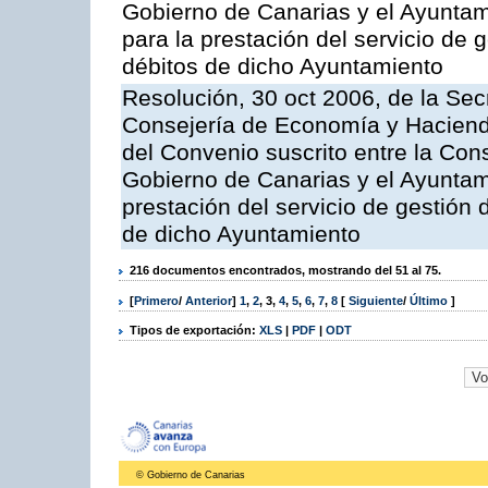
Gobierno de Canarias y el Ayuntami
para la prestación del servicio de g
débitos de dicho Ayuntamiento
Resolución, 30 oct 2006, de la Sec
Consejería de Economía y Hacienda
del Convenio suscrito entre la Co
Gobierno de Canarias y el Ayuntam
prestación del servicio de gestión 
de dicho Ayuntamiento
216 documentos encontrados, mostrando del 51 al 75.
[
Primero
/
Anterior
]
1
,
2
,
3
,
4
,
5
,
6
,
7
,
8
[
Siguiente
/
Último
]
Tipos de exportación:
XLS
|
PDF
|
ODT
© Gobierno de Canarias