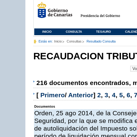
INICIO
CONSULTA
TESAURO
CALEN
Estás en:
Inicio
Consultas
Resultado Consulta
RECAUDACION TRIBU
216 documentos encontrados, mo
[
Primero
/
Anterior
]
2
,
3
,
4
,
5
,
6
,
Documentos
Orden, 25 ago 2014, de la Consej
Seguridad, por la que se modifica 
de autoliquidación del Impuesto so
período de liquidación mensual cor