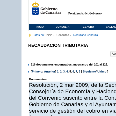
INICIO
CONSULTA
TESAURO
CALEN
Estás en:
Inicio
Consultas
Resultado Consulta
RECAUDACION TRIBUTARIA
216 documentos encontrados, mostrando del 101 al 125.
[
Primero
/
Anterior
]
1
,
2
,
3
,
4
,
5
,
6
,
7
,
8
[
Siguiente
/
Último
]
Documentos
Resolución, 2 mar 2009, de la Secr
Consejería de Economía y Hacienda
del Convenio suscrito entre la Co
Gobierno de Canarias y el Ayuntami
servicio de gestión del cobro en ví