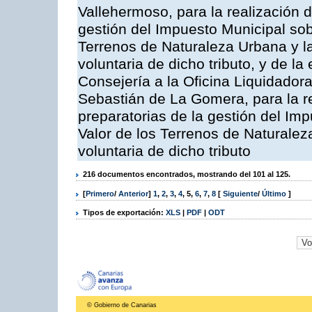
Vallehermoso, para la realización d
gestión del Impuesto Municipal sob
Terrenos de Naturaleza Urbana y l
voluntaria de dicho tributo, y de l
Consejería a la Oficina Liquidadora
Sebastián de La Gomera, para la re
preparatorias de la gestión del Im
Valor de los Terrenos de Naturalez
voluntaria de dicho tributo
216 documentos encontrados, mostrando del 101 al 125.
[
Primero
/
Anterior
]
1
,
2
,
3
,
4
,
5
,
6
,
7
,
8
[
Siguiente
/
Último
]
Tipos de exportación:
XLS
|
PDF
|
ODT
© Gobierno de Canarias