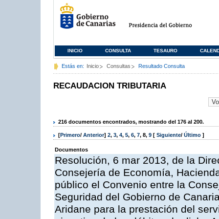
INICIO
CONSULTA
TESAURO
CALEN
Estás en:
Inicio
Consultas
Resultado Consulta
RECAUDACION TRIBUTARIA
216 documentos encontrados, mostrando del 176 al 200.
[
Primero
/
Anterior
]
2
,
3
,
4
,
5
,
6
,
7
,
8
,
9
[
Siguiente
/
Último
]
Documentos
Resolución, 6 mar 2013, de la Dire
Consejería de Economía, Hacienda 
público el Convenio entre la Cons
Seguridad del Gobierno de Canaria
Aridane para la prestación del serv