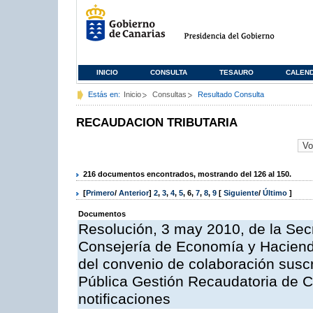
INICIO
CONSULTA
TESAURO
CALEN
Estás en:
Inicio
Consultas
Resultado Consulta
RECAUDACION TRIBUTARIA
216 documentos encontrados, mostrando del 126 al 150.
[
Primero
/
Anterior
]
2
,
3
,
4
,
5
,
6
,
7
,
8
,
9
[
Siguiente
/
Último
]
Documentos
Resolución, 3 may 2010, de la Sec
Consejería de Economía y Hacienda
del convenio de colaboración suscr
Pública Gestión Recaudatoria de 
notificaciones