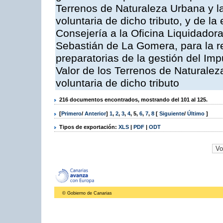
Terrenos de Naturaleza Urbana y l
voluntaria de dicho tributo, y de l
Consejería a la Oficina Liquidadora
Sebastián de La Gomera, para la re
preparatorias de la gestión del Im
Valor de los Terrenos de Naturalez
voluntaria de dicho tributo
216 documentos encontrados, mostrando del 101 al 125.
[
Primero
/
Anterior
]
1
,
2
,
3
,
4
,
5
,
6
,
7
,
8
[
Siguiente
/
Último
]
Tipos de exportación:
XLS
|
PDF
|
ODT
© Gobierno de Canarias