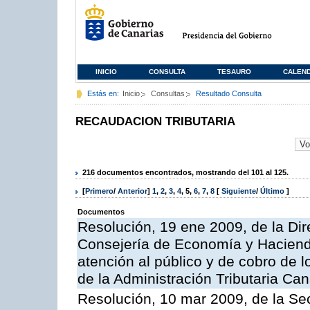
INICIO
CONSULTA
TESAURO
CALEN
Estás en:
Inicio
Consultas
Resultado Consulta
RECAUDACION TRIBUTARIA
216 documentos encontrados, mostrando del 101 al 125.
[
Primero
/
Anterior
]
1
,
2
,
3
,
4
,
5
,
6
,
7
,
8
[
Siguiente
/
Último
]
Documentos
Resolución, 19 ene 2009, de la Dir
Consejería de Economía y Hacienda
atención al público y de cobro de l
de la Administración Tributaria Can
Resolución, 10 mar 2009, de la Sec