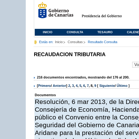
INICIO
CONSULTA
TESAURO
CALEN
Estás en:
Inicio
Consultas
Resultado Consulta
RECAUDACION TRIBUTARIA
216 documentos encontrados, mostrando del 176 al 200.
[
Primero
/
Anterior
]
2
,
3
,
4
,
5
,
6
,
7
,
8
,
9
[
Siguiente
/
Último
]
Documentos
Resolución, 6 mar 2013, de la Dire
Consejería de Economía, Hacienda 
público el Convenio entre la Cons
Seguridad del Gobierno de Canaria
Aridane para la prestación del serv