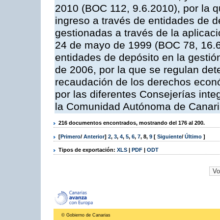
2010 (BOC 112, 9.6.2010), por la q
ingreso a través de entidades de d
gestionadas a través de la aplica
24 de mayo de 1999 (BOC 78, 16.6.
entidades de depósito en la gestión
de 2006, por la que se regulan det
recaudación de los derechos econó
por las diferentes Consejerías inte
la Comunidad Autónoma de Canar
216 documentos encontrados, mostrando del 176 al 200.
[
Primero
/
Anterior
]
2
,
3
,
4
,
5
,
6
,
7
,
8
,
9
[
Siguiente
/
Último
]
Tipos de exportación:
XLS
|
PDF
|
ODT
© Gobierno de Canarias