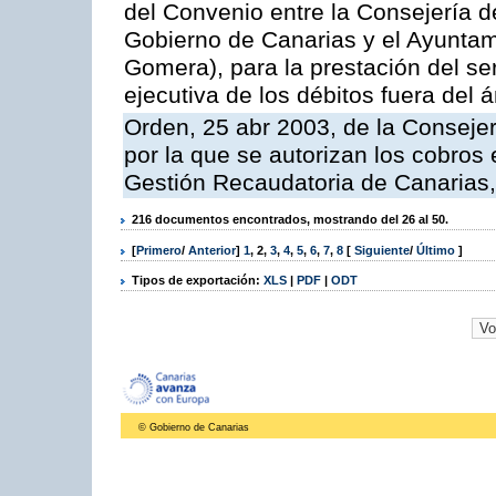
del Convenio entre la Consejería 
Gobierno de Canarias y el Ayuntam
Gomera), para la prestación del ser
ejecutiva de los débitos fuera del 
Orden, 25 abr 2003, de la Conseje
por la que se autorizan los cobros 
Gestión Recaudatoria de Canarias,
216 documentos encontrados, mostrando del 26 al 50.
[
Primero
/
Anterior
]
1
,
2
,
3
,
4
,
5
,
6
,
7
,
8
[
Siguiente
/
Último
]
Tipos de exportación:
XLS
|
PDF
|
ODT
© Gobierno de Canarias