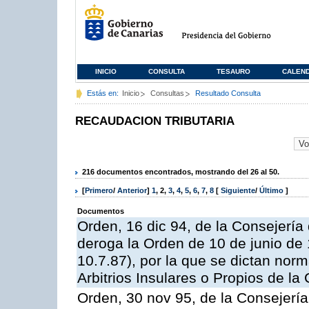
INICIO
CONSULTA
TESAURO
CALEN
Estás en:
Inicio
Consultas
Resultado Consulta
RECAUDACION TRIBUTARIA
216 documentos encontrados, mostrando del 26 al 50.
[
Primero
/
Anterior
]
1
,
2
,
3
,
4
,
5
,
6
,
7
,
8
[
Siguiente
/
Último
]
Documentos
Orden, 16 dic 94, de la Consejerí
deroga la Orden de 10 de junio de 
10.7.87), por la que se dictan norm
Arbitrios Insulares o Propios de 
Orden, 30 nov 95, de la Consejerí