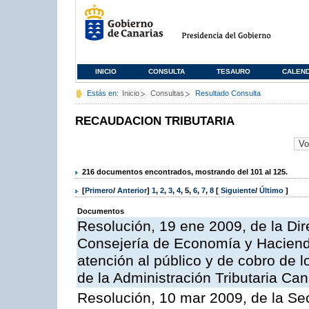
INICIO
CONSULTA
TESAURO
CALEN
Estás en:
Inicio
Consultas
Resultado Consulta
RECAUDACION TRIBUTARIA
216 documentos encontrados, mostrando del 101 al 125.
[
Primero
/
Anterior
]
1
,
2
,
3
,
4
,
5
,
6
,
7
,
8
[
Siguiente
/
Último
]
Documentos
Resolución, 19 ene 2009, de la Dir
Consejería de Economía y Hacienda
atención al público y de cobro de l
de la Administración Tributaria Can
Resolución, 10 mar 2009, de la Sec