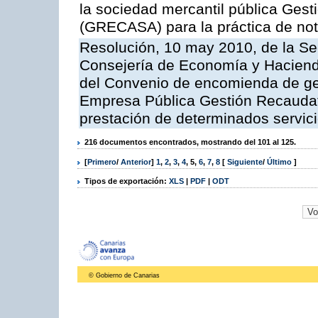
la sociedad mercantil pública Gest
(GRECASA) para la práctica de not
Resolución, 10 may 2010, de la Se
Consejería de Economía y Hacienda
del Convenio de encomienda de ges
Empresa Pública Gestión Recaudato
prestación de determinados servicio
216 documentos encontrados, mostrando del 101 al 125.
[
Primero
/
Anterior
]
1
,
2
,
3
,
4
,
5
,
6
,
7
,
8
[
Siguiente
/
Último
]
Tipos de exportación:
XLS
|
PDF
|
ODT
© Gobierno de Canarias