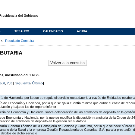
A
TESAURO
CALENDARIO
AYUDA
s
Resultado Consulta
IBUTARIA
, mostrando del 1 al 25.
5
,
6
,
7
,
8
[
Siguiente
/
Último
]
ía de Hacienda, por la que se regula el servicio recaudatorio a través de Entidades colabor
ría de Economía y Hacienda, por la que se fija la cuantía mínima que cubre el coste de recau
ulación y baja de las de importe inferior
ería de Economía y Hacienda, sobre colaboración de las entidades de depósito en la gestión
ía de Economía y Hacienda, por la que se modifica la disposición transitoria de la Orden de 
ración de entidades de deposito en la gestión recaudatoria
retaría General Técnica de la Consejería de Sanidad y Consumo, por la que se hace público e
Canario de la Salud y la empresa Gestión Recaudatoria de Canarias, S.A. para la prestación d
 débitos de dicho servicio