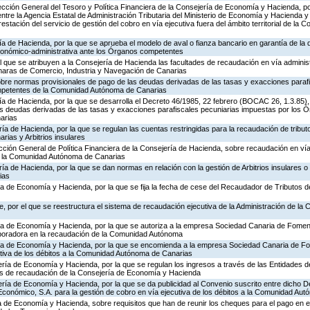
rección General del Tesoro y Política Financiera de la Consejería de Economía y Hacienda, po
entre la Agencia Estatal de Administración Tributaria del Ministerio de Economía y Hacienda y
stación del servicio de gestión del cobro en vía ejecutiva fuera del ámbito territorial de l
ía de Hacienda, por la que se aprueba el modelo de aval o fianza bancario en garantía de la d
económico-administrativa ante los Órganos competentes
el que se atribuyen a la Consejería de Hacienda las facultades de recaudación en vía adminis
aras de Comercio, Industria y Navegación de Canarias
obre normas provisionales de pago de las deudas derivadas de las tasas y exacciones paraf
mpetentes de la Comunidad Autónoma de Canarias
ría de Hacienda, por la que se desarrolla el Decreto 46/1985, 22 febrero (BOCAC 26, 1.3.85
las deudas derivadas de las tasas y exacciones parafiscales pecuniarias impuestas por los
arias
ría de Hacienda, por la que se regulan las cuentas restringidas para la recaudación de tribu
ias y Arbitrios insulares
ección General de Política Financiera de la Consejería de Hacienda, sobre recaudación en vía
 a la Comunidad Autónoma de Canarias
ía de Hacienda, por la que se dan normas en relación con la gestión de Arbitrios insulares o 
ias
ía de Economía y Hacienda, por la que se fija la fecha de cese del Recaudador de Tributos 
, por el que se reestructura el sistema de recaudación ejecutiva de la Administración de l
ría de Economía y Hacienda, por la que se autoriza a la empresa Sociedad Canaria de Fomen
aboradora en la recaudación de la Comunidad Autónoma
ería de Economía y Hacienda, por la que se encomienda a la empresa Sociedad Canaria de 
utiva de los débitos a la Comunidad Autónoma de Canarias
ería de Economía y Hacienda, por la que se regulan los ingresos a través de las Entidades 
nos de recaudación de la Consejería de Economía y Hacienda
ería de Economía y Hacienda, por la que se da publicidad al Convenio suscrito entre dicho D
onómico, S.A. para la gestión de cobro en vía ejecutiva de los débitos a la Comunidad Au
ía de Economía y Hacienda, sobre requisitos que han de reunir los cheques para el pago en 