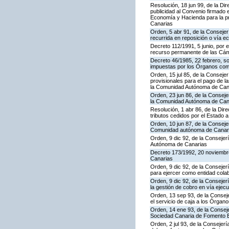
Resolución, 18 jun 99, de la Di
publicidad al Convenio firmado 
Economía y Hacienda para la pre
Canarias
Orden, 5 abr 91, de la Consejer
recurrida en reposición o vía 
Decreto 112/1991, 5 junio, por 
recurso permanente de las Cám
Decreto 46/1985, 22 febrero, s
impuestas por los Órganos co
Orden, 15 jul 85, de la Conseje
provisionales para el pago de 
la Comunidad Autónoma de Can
Orden, 23 jun 86, de la Conseje
la Comunidad Autónoma de Canar
Resolución, 1 abr 86, de la Dir
tributos cedidos por el Estado
Orden, 10 jun 87, de la Consejer
Comunidad autónoma de Canar
Orden, 9 dic 92, de la Consejer
Autónoma de Canarias
Decreto 173/1992, 20 noviembre
Canarias
Orden, 9 dic 92, de la Conseje
para ejercer como entidad col
Orden, 9 dic 92, de la Consej
la gestión de cobro en vía ejec
Orden, 13 sep 93, de la Consej
el servicio de caja a los Órga
Orden, 14 ene 93, de la Consej
Sociedad Canaria de Fomento Ec
Orden, 2 jul 93, de la Consejer