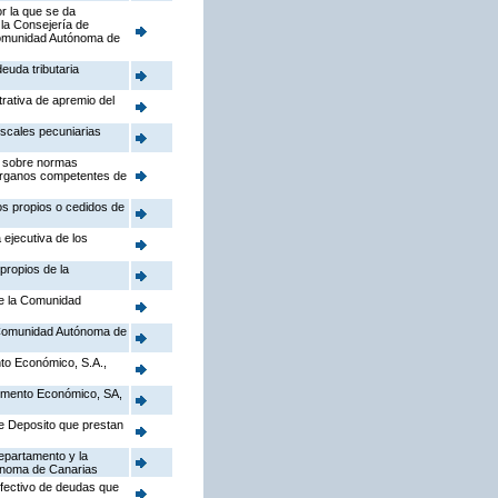
r la que se da
 la Consejería de
a Comunidad Autónoma de
euda tributaria
trativa de apremio del
iscales pecuniarias
), sobre normas
 Órganos competentes de
tos propios o cedidos de
 ejecutiva de los
propios de la
de la Comunidad
a Comunidad Autónoma de
to Económico, S.A.,
Fomento Económico, SA,
de Deposito que prestan
epartamento y la
tónoma de Canarias
efectivo de deudas que