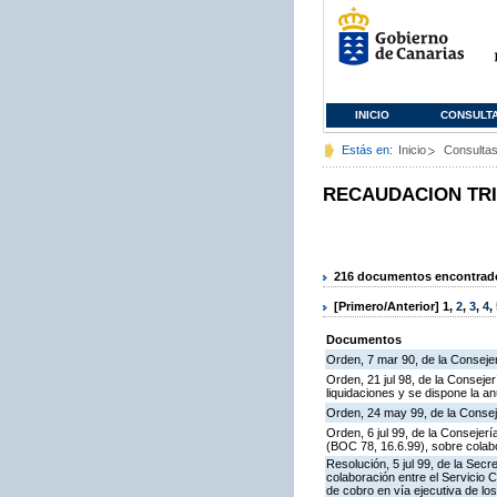
INICIO
CONSULT
Estás en:
Inicio
Consulta
RECAUDACION TR
216 documentos encontrados
[Primero/Anterior]
1
,
2
,
3
,
4
,
Documentos
Orden, 7 mar 90, de la Consejer
Orden, 21 jul 98, de la Conseje
liquidaciones y se dispone la an
Orden, 24 may 99, de la Consej
Orden, 6 jul 99, de la Consejer
(BOC 78, 16.6.99), sobre colabo
Resolución, 5 jul 99, de la Sec
colaboración entre el Servicio 
de cobro en vía ejecutiva de los