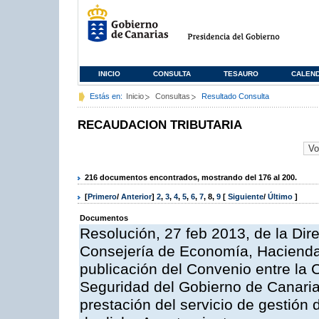
INICIO
CONSULTA
TESAURO
CALEN
Estás en:
Inicio
Consultas
Resultado Consulta
RECAUDACION TRIBUTARIA
216 documentos encontrados, mostrando del 176 al 200.
[
Primero
/
Anterior
]
2
,
3
,
4
,
5
,
6
,
7
,
8
,
9
[
Siguiente
/
Último
]
Documentos
Resolución, 27 feb 2013, de la Dir
Consejería de Economía, Hacienda 
publicación del Convenio entre la
Seguridad del Gobierno de Canarias
prestación del servicio de gestión 