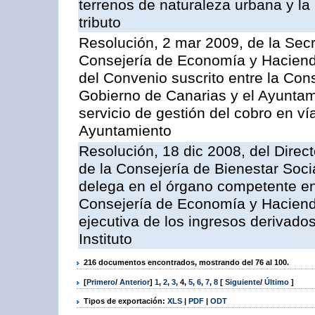
terrenos de naturaleza urbana y la
tributo
Resolución, 2 mar 2009, de la Secr
Consejería de Economía y Hacienda
del Convenio suscrito entre la Co
Gobierno de Canarias y el Ayuntami
servicio de gestión del cobro en ví
Ayuntamiento
Resolución, 18 dic 2008, del Direct
de la Consejería de Bienestar Soci
delega en el órgano competente en
Consejería de Economía y Hacienda
ejecutiva de los ingresos derivado
Instituto
216 documentos encontrados, mostrando del 76 al 100.
[
Primero
/
Anterior
]
1
,
2
,
3
,
4
,
5
,
6
,
7
,
8
[
Siguiente
/
Último
]
Tipos de exportación:
XLS
|
PDF
|
ODT