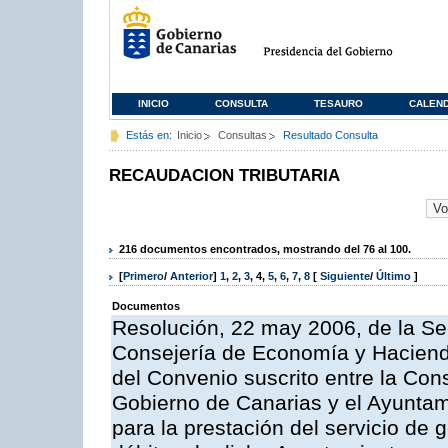
INICIO
CONSULTA
TESAURO
CALEN
Estás en:
Inicio
Consultas
Resultado Consulta
RECAUDACION TRIBUTARIA
216 documentos encontrados, mostrando del 76 al 100.
[
Primero
/
Anterior
]
1
,
2
,
3
,
4
,
5
,
6
,
7
,
8
[
Siguiente
/
Último
]
Documentos
Resolución, 22 may 2006, de la Se
Consejería de Economía y Hacienda
del Convenio suscrito entre la Co
Gobierno de Canarias y el Ayuntami
para la prestación del servicio de g