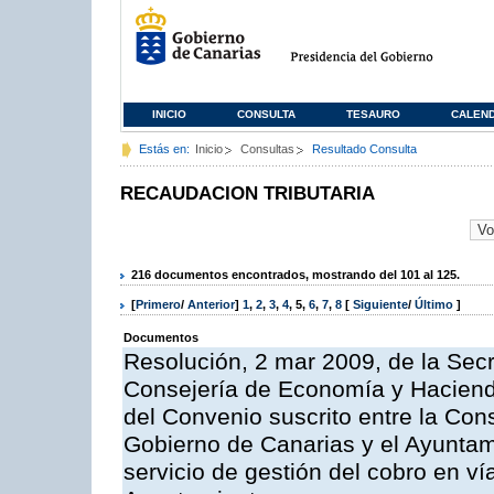
INICIO
CONSULTA
TESAURO
CALEN
Estás en:
Inicio
Consultas
Resultado Consulta
RECAUDACION TRIBUTARIA
216 documentos encontrados, mostrando del 101 al 125.
[
Primero
/
Anterior
]
1
,
2
,
3
,
4
,
5
,
6
,
7
,
8
[
Siguiente
/
Último
]
Documentos
Resolución, 2 mar 2009, de la Secr
Consejería de Economía y Hacienda
del Convenio suscrito entre la Co
Gobierno de Canarias y el Ayuntami
servicio de gestión del cobro en ví