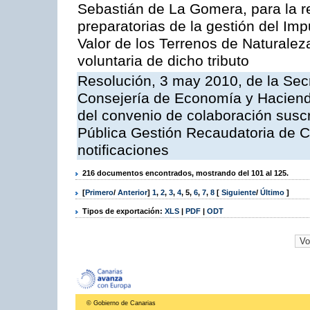
Sebastián de La Gomera, para la re
preparatorias de la gestión del Im
Valor de los Terrenos de Naturalez
voluntaria de dicho tributo
Resolución, 3 may 2010, de la Sec
Consejería de Economía y Hacienda
del convenio de colaboración suscr
Pública Gestión Recaudatoria de 
notificaciones
216 documentos encontrados, mostrando del 101 al 125.
[
Primero
/
Anterior
]
1
,
2
,
3
,
4
,
5
,
6
,
7
,
8
[
Siguiente
/
Último
]
Tipos de exportación:
XLS
|
PDF
|
ODT
© Gobierno de Canarias