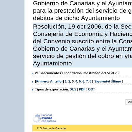
Gobierno de Canarias y el Ayuntami
para la prestación del servicio de g
débitos de dicho Ayuntamiento
Resolución, 19 oct 2006, de la Sec
Consejería de Economía y Hacienda
del Convenio suscrito entre la Co
Gobierno de Canarias y el Ayuntami
servicio de gestión del cobro en ví
Ayuntamiento
216 documentos encontrados, mostrando del 51 al 75.
[
Primero
/
Anterior
]
1
,
2
,
3
,
4
,
5
,
6
,
7
,
8
[
Siguiente
/
Último
]
Tipos de exportación:
XLS
|
PDF
|
ODT
© Gobierno de Canarias