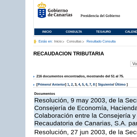
INICIO
CONSULTA
TESAURO
CALEN
Estás en:
Inicio
Consultas
Resultado Consulta
RECAUDACION TRIBUTARIA
216 documentos encontrados, mostrando del 51 al 75.
[
Primero
/
Anterior
]
1
,
2
,
3
,
4
,
5
,
6
,
7
,
8
[
Siguiente
/
Último
]
Documentos
Resolución, 9 may 2003, de la Sec
Consejería de Economía, Hacienda 
Colaboración entre la Consejería y
Recaudatoria de Canarias, S.A. para
Resolución, 27 jun 2003, de la Sec