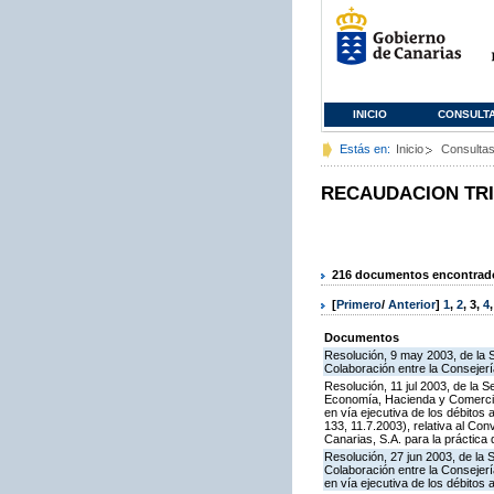
INICIO
CONSULT
Estás en:
Inicio
Consulta
RECAUDACION TR
216 documentos encontrados
[
Primero
/
Anterior
]
1
,
2
,
3
,
4
Documentos
Resolución, 9 may 2003, de la 
Colaboración entre la Consejerí
Resolución, 11 jul 2003, de la 
Economía, Hacienda y Comercio 
en vía ejecutiva de los débitos
133, 11.7.2003), relativa al C
Canarias, S.A. para la práctica 
Resolución, 27 jun 2003, de la
Colaboración entre la Consejerí
en vía ejecutiva de los débito