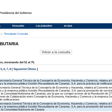
A
TESAURO
CALENDARIO
AYUDA
s
Resultado Consulta
IBUTARIA
, mostrando del 51 al 75.
,
5
,
6
,
7
,
8
[
Siguiente
/
Último
]
Secretaría General Técnica de la Consejería de Economía, Hacienda y Comercio, relativa al
a y la empresa pública Gestión Recaudatoria de Canarias, S.A. para la práctica de notificaci
Secretaría General Técnica de la Consejería de Economía y Hacienda, relativa al Convenio en
y la empresa pública Gestión Recaudatoria de Canarias, S.A. para la prestación de servici
 a la Comunidad Autónoma de Canarias, por la que se corrigen errores de la Resolución de 2
onvenio de Colaboración entre Consejería de Economía, Hacienda y Comercio y la empresa G
de notificaciones
 Secretaría General Técnica de la Consejería de Economía, Hacienda y Comercio, relativa al
a y la empresa pública Gestión Recaudatoria de Canarias, S.A. para la prestación del servic
s a la Comunidad Autónoma de Canaria