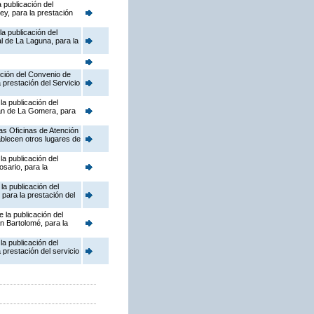
 publicación del
y, para la prestación
a publicación del
l de La Laguna, para la
ación del Convenio de
 prestación del Servicio
a publicación del
ian de La Gomera, para
as Oficinas de Atención
ablecen otros lugares de
a publicación del
sario, para la
la publicación del
para la prestación del
 la publicación del
n Bartolomé, para la
a publicación del
prestación del servicio