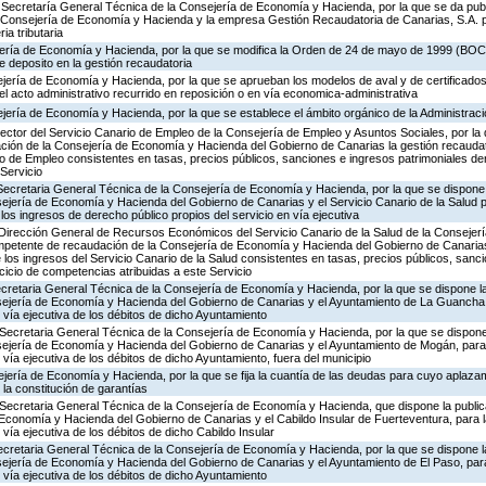
 Secretaría General Técnica de la Consejería de Economía y Hacienda, por la que se da publ
 Consejería de Economía y Hacienda y la empresa Gestión Recaudatoria de Canarias, S.A. p
ia tributaria
jería de Economía y Hacienda, por la que se modifica la Orden de 24 de mayo de 1999 (BOC 
e deposito en la gestión recaudatoria
ejería de Economía y Hacienda, por la que se aprueban los modelos de aval y de certificado
el acto administrativo recurrido en reposición o en vía economica-administrativa
jería de Economía y Hacienda, por la que se establece el ámbito orgánico de la Administraci
rector del Servicio Canario de Empleo de la Consejería de Empleo y Asuntos Sociales, por la 
ón de la Consejería de Economía y Hacienda del Gobierno de Canarias la gestión recaudato
io de Empleo consistentes en tasas, precios públicos, sanciones e ingresos patrimoniales der
Servicio
Secretaria General Técnica de la Consejería de Economía y Hacienda, por la que se dispone 
ejería de Economía y Hacienda del Gobierno de Canarias y el Servicio Canario de la Salud p
los ingresos de derecho público propios del servicio en vía ejecutiva
 Dirección General de Recursos Económicos del Servicio Canario de la Salud de la Consejerí
petente de recaudación de la Consejería de Economía y Hacienda del Gobierno de Canarias
e los ingresos del Servicio Canario de la Salud consistentes en tasas, precios públicos, sanc
rcicio de competencias atribuidas a este Servicio
ecretaria General Técnica de la Consejería de Economía y Hacienda, por la que se dispone la
sejería de Economía y Hacienda del Gobierno de Canarias y el Ayuntamiento de La Guancha, 
n vía ejecutiva de los débitos de dicho Ayuntamiento
Secretaria General Técnica de la Consejería de Economía y Hacienda, por la que se dispone 
sejería de Economía y Hacienda del Gobierno de Canarias y el Ayuntamiento de Mogán, para 
 vía ejecutiva de los débitos de dicho Ayuntamiento, fuera del municipio
jería de Economía y Hacienda, por la que se fija la cuantía de las deudas para cuyo aplaza
la constitución de garantías
 Secretaria General Técnica de la Consejería de Economía y Hacienda, que dispone la publi
 Economía y Hacienda del Gobierno de Canarias y el Cabildo Insular de Fuerteventura, para l
 vía ejecutiva de los débitos de dicho Cabildo Insular
Secretaria General Técnica de la Consejería de Economía y Hacienda, por la que se dispone la
sejería de Economía y Hacienda del Gobierno de Canarias y el Ayuntamiento de El Paso, para
n vía ejecutiva de los débitos de dicho Ayuntamiento