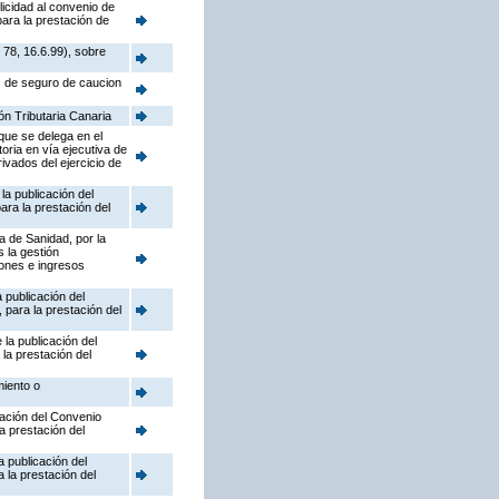
icidad al convenio de
ara la prestación de
78, 16.6.99), sobre
s de seguro de caucion
ón Tributaria Canaria
que se delega en el
ria en vía ejecutiva de
ivados del ejercicio de
la publicación del
ara la prestación del
a de Sanidad, por la
 la gestión
iones e ingresos
 publicación del
para la prestación del
la publicación del
la prestación del
miento o
cación del Convenio
a prestación del
 publicación del
 la prestación del