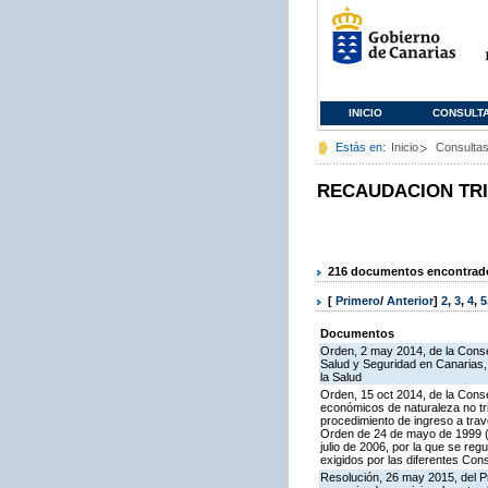
INICIO
CONSULT
Estás en:
Inicio
Consulta
RECAUDACION TR
216 documentos encontrados
[
Primero
/
Anterior
]
2
,
3
,
4
,
5
Documentos
Orden, 2 may 2014, de la Consej
Salud y Seguridad en Canarias, 
la Salud
Orden, 15 oct 2014, de la Cons
económicos de naturaleza no tri
procedimiento de ingreso a trav
Orden de 24 de mayo de 1999 (B
julio de 2006, por la que se re
exigidos por las diferentes Con
Resolución, 26 may 2015, del P