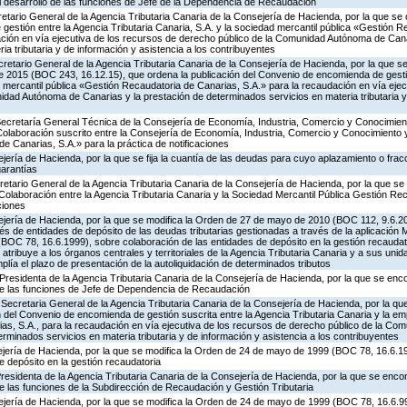
 desarrollo de las funciones de Jefe de la Dependencia de Recaudación
retario General de la Agencia Tributaria Canaria de la Consejería de Hacienda, por la que se 
estión entre la Agencia Tributaria Canaria, S.A. y la sociedad mercantil pública «Gestión R
ación en vía ejecutiva de los recursos de derecho público de la Comunidad Autónoma de Cana
a tributaria y de información y asistencia a los contribuyentes
retario General de la Agencia Tributaria Canaria de la Consejería de Hacienda, por la que se 
e 2015 (BOC 243, 16.12.15), que ordena la publicación del Convenio de encomienda de gesti
d mercantil pública «Gestión Recaudatoria de Canarias, S.A.» para la recaudación en vía ejec
dad Autónoma de Canarias y la prestación de determinados servicios en materia tributaria y
 Secretaría General Técnica de la Consejería de Economía, Industria, Comercio y Conocimien
Colaboración suscrito entre la Consejería de Economía, Industria, Comercio y Conocimiento 
e Canarias, S.A.» para la práctica de notificaciones
jería de Hacienda, por la que se fija la cuantía de las deudas para cuyo aplazamiento o fra
garantías
retario General de la Agencia Tributaria Canaria de la Consejería de Hacienda, por la que se
Colaboración entre la Agencia Tributaria Canaria y la Sociedad Mercantil Pública Gestión Re
ciones
ejería de Hacienda, por la que se modifica la Orden de 27 de mayo de 2010 (BOC 112, 9.6.20
és de entidades de depósito de las deudas tributarias gestionadas a través de la aplicación
OC 78, 16.6.1999), sobre colaboración de las entidades de depósito en la gestión recaudato
atribuye a los órganos centrales y territoriales de la Agencia Tributaria Canaria y a sus unid
lía el plazo de presentación de la autoliquidación de determinados tributos
Presidenta de la Agencia Tributaria Canaria de la Consejería de Hacienda, por la que se en
 de las funciones de Jefe de Dependencia de Recaudación
Secretaria General de la Agencia Tributaria Canaria de la Consejería de Hacienda, por la que
del Convenio de encomienda de gestión suscrita entre la Agencia Tributaria Canaria y la em
as, S.A., para la recaudación en vía ejecutiva de los recursos de derecho público de la C
erminados servicios en materia tributaria y de información y asistencia a los contribuyentes
ejería de Hacienda, por la que se modifica la Orden de 24 de mayo de 1999 (BOC 78, 16.6.1
e depósito en la gestión recaudatoria
Presidenta de la Agencia Tributaria Canaria de la Consejería de Hacienda, por la que se enc
de las funciones de la Subdirección de Recaudación y Gestión Tributaria
jería de Hacienda, por la que se modifica la Orden de 24 de mayo de 1999 (BOC 78, 16.6.99