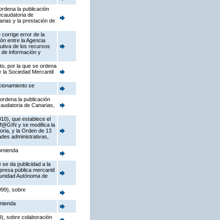
ordena la publicación
ecaudatoria de
rias y la prestación de
corrige error de la
ón entre la Agencia
utiva de los recursos
 de información y
to, por la que se ordena
y la Sociedad Mercantil
ccionamiento se
 ordena la publicación
caudatoria de Canarias,
10), que establece el
 M@GIN y se modifica la
ria, y la Orden de 13
ades administrativas,
comienda
 se da publicidad a la
presa pública mercantil
omunidad Autónoma de
999), sobre
omienda
), sobre colaboración