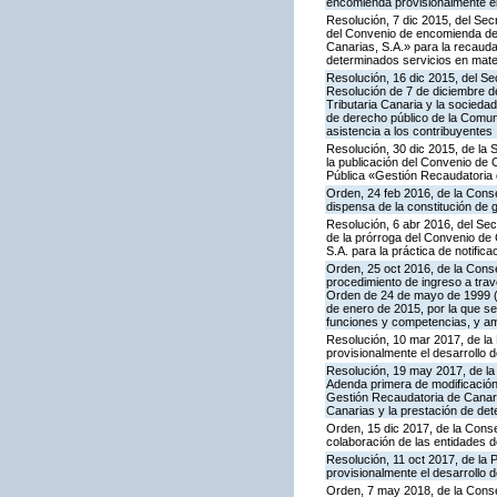
encomienda provisionalmente el
Resolución, 7 dic 2015, del Sec
del Convenio de encomienda de g
Canarias, S.A.» para la recaud
determinados servicios en materi
Resolución, 16 dic 2015, del Sec
Resolución de 7 de diciembre d
Tributaria Canaria y la socieda
de derecho público de la Comuni
asistencia a los contribuyentes
Resolución, 30 dic 2015, de la
la publicación del Convenio de 
Pública «Gestión Recaudatoria d
Orden, 24 feb 2016, de la Conse
dispensa de la constitución de 
Resolución, 6 abr 2016, del Sec
de la prórroga del Convenio de 
S.A. para la práctica de notifica
Orden, 25 oct 2016, de la Cons
procedimiento de ingreso a trav
Orden de 24 de mayo de 1999 (B
de enero de 2015, por la que se 
funciones y competencias, y amp
Resolución, 10 mar 2017, de la 
provisionalmente el desarrollo
Resolución, 19 may 2017, de la 
Adenda primera de modificación 
Gestión Recaudatoria de Canari
Canarias y la prestación de det
Orden, 15 dic 2017, de la Cons
colaboración de las entidades d
Resolución, 11 oct 2017, de la 
provisionalmente el desarrollo 
Orden, 7 may 2018, de la Conse