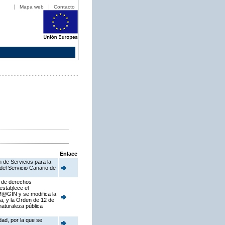
Mapa web
Contacto
Enlace
 de Servicios para la
del Servicio Canario de
s de derechos
establece el
 M@GÍN y se modifica la
a, y la Orden de 12 de
naturaleza pública
ad, por la que se