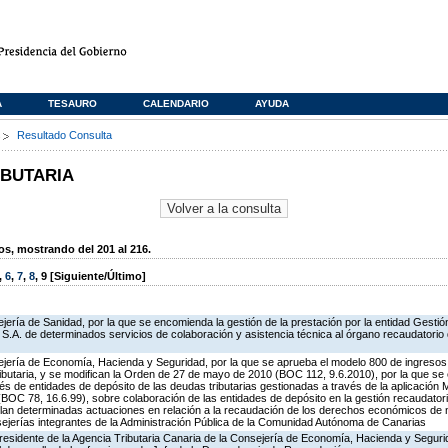
A
TESAURO
CALENDARIO
AYUDA
s
Resultado Consulta
IBUTARIA
, mostrando del 201 al 216.
,
6
,
7
,
8
,
9
[Siguiente/Último]
ería de Sanidad, por la que se encomienda la gestión de la prestación por la entidad Gestión
S.A. de determinados servicios de colaboración y asistencia técnica al órgano recaudatorio 
ejería de Economía, Hacienda y Seguridad, por la que se aprueba el modelo 800 de ingreso
butaria, y se modifican la Orden de 27 de mayo de 2010 (BOC 112, 9.6.2010), por la que se 
és de entidades de depósito de las deudas tributarias gestionadas a través de la aplicación
OC 78, 16.6.99), sobre colaboración de las entidades de depósito en la gestión recaudatori
gulan determinadas actuaciones en relación a la recaudación de los derechos económicos de 
sejerías integrantes de la Administración Pública de la Comunidad Autónoma de Canarias
residente de la Agencia Tributaria Canaria de la Consejería de Economía, Hacienda y Segurid