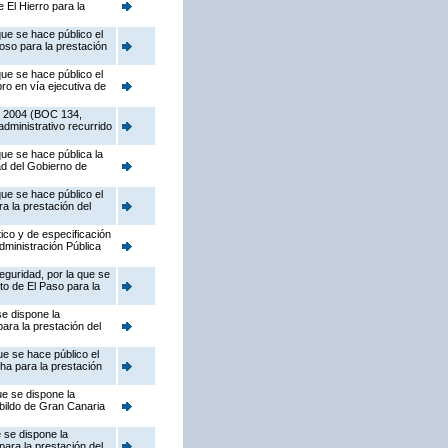
 El Hierro para la
ue se hace público el
oso para la prestación
ue se hace público el
ro en vía ejecutiva de
de 2004 (BOC 134,
dministrativo recurrido
ue se hace pública la
d del Gobierno de
ue se hace público el
a la prestación del
ico y de especificación
dministración Pública
guridad, por la que se
o de El Paso para la
se dispone la
ara la prestación del
e se hace público el
a para la prestación
ue se dispone la
bildo de Gran Canaria
 se dispone la
para la prestación del