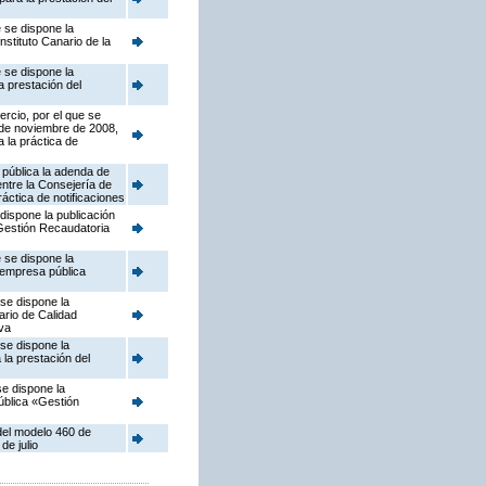
 se dispone la
stituto Canario de la
 se dispone la
a prestación del
rcio, por el que se
 de noviembre de 2008,
 la práctica de
 pública la adenda de
entre la Consejería de
áctica de notificaciones
dispone la publicación
 Gestión Recaudatoria
 se dispone la
 empresa pública
se dispone la
ario de Calidad
iva
se dispone la
la prestación del
se dispone la
ública «Gestión
del modelo 460 de
de julio