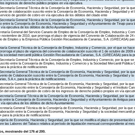
 los ingresos de derecho público propios en vía ejecutiva
 Secretaría General Técnica de la Consejería de Economía, Hacienda y Seguridad, por la que
venio de colaboración suscrito entre la Consejería de Economía, Hacienda y Seguridad y el In
servicio de gestión de cobro en vía ejecutiva de los débitos del citado ente
 Secretaría General Técnica de la Consejería de Economía, Hacienda y Seguridad, por la que
to entre la Consejería de Economía, Hacienda y Seguridad y el Ayuntamiento de Tinajo para l
n vía ejecutiva de los débitos de dicho Ayuntamiento
retaría General del Servicio Canario de Empleo de la Consejería de Empleo, Industria y Come
e noviembre de 2010, que prorroga el plazo de vigencia del Convenio de Colaboración de 24
ario de Empleo y la Empresa Pública Gestión Recaudatoria de Canarias, S.A. (GRECASA) para
etaría General Técnica de la Consejería de Empleo, Industria y Comercio, por el que se hace
rorroga el plazo de vigencia del convenio de colaboración suscrito el 1 de octubre de 2009 
 la sociedad mercantil pública Gestión Recaudatoria de Canarias, S.A. (GRECASA) para la pr
Secretaría General Técnica de la Consejería de Empleo, Industria y Comercio, por la que se 
scrito entre la Consejería de Empleo, Industria y Comercio y la Sociedad Mercantil Pública
ra la práctica de notificaciones
 Secretaría General Técnica de la Consejería de Economía, Hacienda y Seguridad, por la que
nvenio de Colaboración suscrito entre la Consejería de Economía, Hacienda y Seguridad y la
as, S.A.», para la práctica de notificaciones
 Secretaría General Técnica de la Consejería de Economía, Hacienda y Seguridad, por la que 
aboración suscrito entre la Consejería de Economía, Hacienda y Seguridad y el Instituto Can
ión del servicio de gestión de cobro de los ingresos de derecho público propios en vía ejecut
 Secretaría General Técnica de la Consejería de Economía, Hacienda y Seguridad, por la que 
to entre la Consejería de Economía, Hacienda y Seguridad y el Ayuntamiento de Antigua para 
n vía ejecutiva de los débitos de dicho Ayuntamiento
Secretaría General Técnica de la Consejería de Economía, Hacienda y Seguridad, por la que 
laboración entre la Consejería de Economía, Hacienda y Seguridad y la sociedad mercantil p
 para la práctica de notificaciones
ejería de Economía, Hacienda y Seguridad, por la que se modifica el plazo de presentación 
bre las Labores del Tabaco relativa al período de liquidación mensual correspondiente al mes 
, mostrando del 176 al 200.