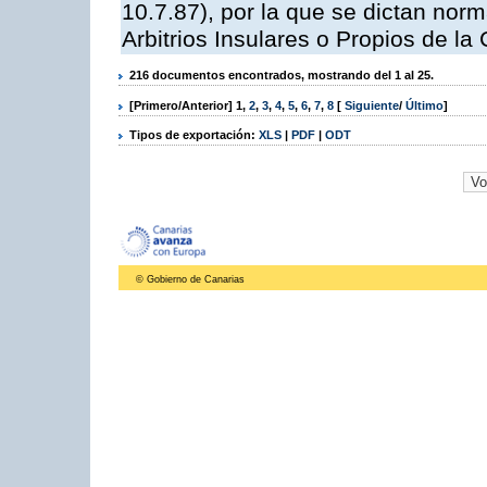
10.7.87), por la que se dictan norm
Arbitrios Insulares o Propios de 
216 documentos encontrados, mostrando del 1 al 25.
[Primero/Anterior]
1
,
2
,
3
,
4
,
5
,
6
,
7
,
8
[
Siguiente
/
Último
]
Tipos de exportación:
XLS
|
PDF
|
ODT
© Gobierno de Canarias