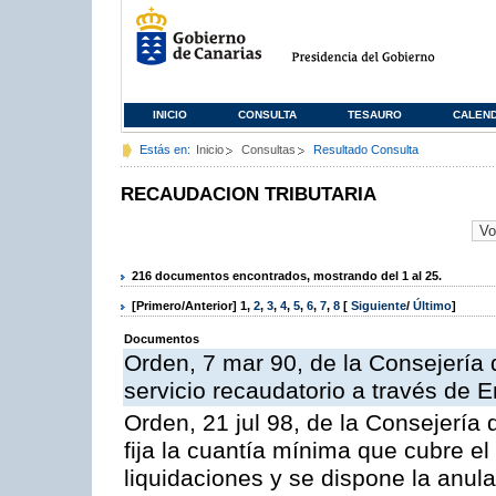
INICIO
CONSULTA
TESAURO
CALEN
Estás en:
Inicio
Consultas
Resultado Consulta
RECAUDACION TRIBUTARIA
216 documentos encontrados, mostrando del 1 al 25.
[Primero/Anterior]
1
,
2
,
3
,
4
,
5
,
6
,
7
,
8
[
Siguiente
/
Último
]
Documentos
Orden, 7 mar 90, de la Consejería 
servicio recaudatorio a través de 
Orden, 21 jul 98, de la Consejería
fija la cuantía mínima que cubre e
liquidaciones y se dispone la anula