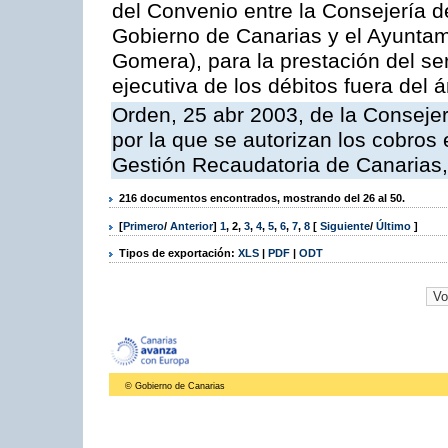
del Convenio entre la Consejería 
Gobierno de Canarias y el Ayuntam
Gomera), para la prestación del ser
ejecutiva de los débitos fuera del 
Orden, 25 abr 2003, de la Conseje
por la que se autorizan los cobros 
Gestión Recaudatoria de Canarias,
216 documentos encontrados, mostrando del 26 al 50.
[
Primero
/
Anterior
]
1
,
2
,
3
,
4
,
5
,
6
,
7
,
8
[
Siguiente
/
Último
]
Tipos de exportación:
XLS
|
PDF
|
ODT
© Gobierno de Canarias