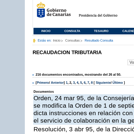
INICIO
CONSULTA
TESAURO
CALEN
Estás en:
Inicio
Consultas
Resultado Consulta
RECAUDACION TRIBUTARIA
216 documentos encontrados, mostrando del 26 al 50.
[
Primero
/
Anterior
]
1
,
2
,
3
,
4
,
5
,
6
,
7
,
8
[
Siguiente
/
Último
]
Documentos
Orden, 24 mar 95, de la Consejerí
se modifica la Orden de 1 de sept
dicta instrucciones en relación co
el servicio de colaboración en la g
Resolución, 3 abr 95, de la Direcci