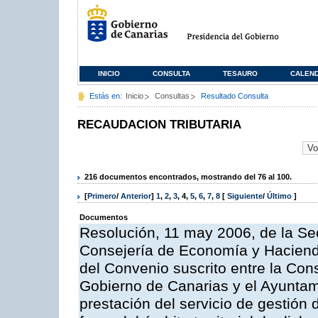
INICIO
CONSULTA
TESAURO
CALEN
Estás en:
Inicio
Consultas
Resultado Consulta
RECAUDACION TRIBUTARIA
216 documentos encontrados, mostrando del 76 al 100.
[
Primero
/
Anterior
]
1
,
2
,
3
,
4
,
5
,
6
,
7
,
8
[
Siguiente
/
Último
]
Documentos
Resolución, 11 may 2006, de la Sec
Consejería de Economía y Hacienda
del Convenio suscrito entre la Co
Gobierno de Canarias y el Ayuntami
prestación del servicio de gestión 