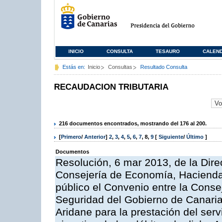
INICIO
CONSULTA
TESAURO
CALEN
Estás en:
Inicio
Consultas
Resultado Consulta
RECAUDACION TRIBUTARIA
216 documentos encontrados, mostrando del 176 al 200.
[
Primero
/
Anterior
]
2
,
3
,
4
,
5
,
6
,
7
,
8
,
9
[
Siguiente
/
Último
]
Documentos
Resolución, 6 mar 2013, de la Dire
Consejería de Economía, Hacienda 
público el Convenio entre la Cons
Seguridad del Gobierno de Canaria
Aridane para la prestación del serv