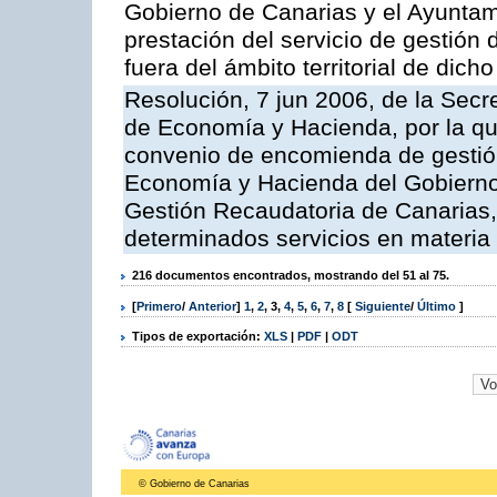
Gobierno de Canarias y el Ayuntami
prestación del servicio de gestión 
fuera del ámbito territorial de dic
Resolución, 7 jun 2006, de la Secr
de Economía y Hacienda, por la qu
convenio de encomienda de gestión
Economía y Hacienda del Gobierno
Gestión Recaudatoria de Canarias, 
determinados servicios en materia t
216 documentos encontrados, mostrando del 51 al 75.
[
Primero
/
Anterior
]
1
,
2
,
3
,
4
,
5
,
6
,
7
,
8
[
Siguiente
/
Último
]
Tipos de exportación:
XLS
|
PDF
|
ODT
© Gobierno de Canarias