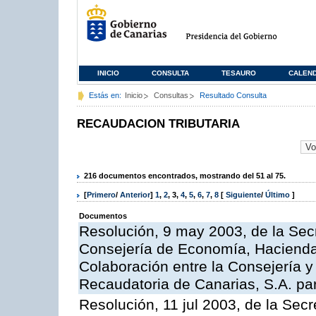
INICIO
CONSULTA
TESAURO
CALEN
Estás en:
Inicio
Consultas
Resultado Consulta
RECAUDACION TRIBUTARIA
216 documentos encontrados, mostrando del 51 al 75.
[
Primero
/
Anterior
]
1
,
2
,
3
,
4
,
5
,
6
,
7
,
8
[
Siguiente
/
Último
]
Documentos
Resolución, 9 may 2003, de la Sec
Consejería de Economía, Hacienda 
Colaboración entre la Consejería y
Recaudatoria de Canarias, S.A. para
Resolución, 11 jul 2003, de la Sec