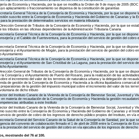
jería de Economía y Hacienda, por la que se modifica la Orden de 9 de mayo de 2005 (BOC 9
uyo aplazamiento o fraccionamiento se dispensa de la constitución de garantías
ecretaría General Técnica de la Consejería de Economía y Hacienda, por la que se dispone la
tión suscrito entre la Consejería de Economía y Hacienda del Gobierno de Canarias y la E
para la prestación de determinados servicios en materia tributaria
Dirección General de Tributos de la Consejería de Economía y Hacienda, por la que se estab
e los tributos en las oficinas dependientes de la Administración Tributaria Canaria
Secretaría General Técnica de la Consejería de Economía y Hacienda, por la que se dispone l
sejería y el Cabildo de Fuerteventura, para la prestación del servicio de gestión del cobro e
Secretaría General Técnica de la Consejería de Economía y Hacienda, por la que se dispone l
nsejería y el Ayuntamiento de Mogán, para la prestación del servicio de gestión del cobro en 
ho Ayuntamiento
Secretaría General Técnica de la Consejería de Economía y Hacienda, por la que se dispone l
nsejería y el Ayuntamiento de San Cristóbal de La Laguna, para la prestación del servicio de
 dicho Ayuntamiento
Dirección General de Tributos de la Consejería de Economía y Hacienda, por la que se dispon
la Consejería y el Ayuntamiento de Puerto del Rosario, para la realización de las actividades
sobre el incremento del valor de los terrenos de naturaleza urbana y la delegación de recauda
ienda de gestión de la Consejería de Economía y Hacienda a la oficina liquidadora comarcal 
s preparatorias de la gestión del impuesto municipal sobre el incremento del valor de los terr
oluntaria de dicho tributo
ector del Instituto Canario de la Vivienda de la Consejería de Bienestar Social, Juventud y Vi
 en materia de recaudación de la Consejería de Economía y Hacienda la gestión recaudatoria
ompetencias atribuidas a este Instituto
ector del Instituto Canario de la Vivienda de la Consejería de Bienestar Social, Juventud y Vi
nio suscrito entre la Consejería de Economía y Hacienda del Gobierno de Canarias y el Instit
servicio de gestión de cobro de los ingresos de derecho público propios del Instituto, en vía e
ecretaría General del Servicio Canario de la Salud de la Consejería de Sanidad, por la que se
igencia del convenio de colaboración firmado el 1 de abril de 2008 entre la Consejería de Ec
a la prestación del servicio de gestión del cobro en vía ejecutiva de los ingresos de derecho
, mostrando del 76 al 100.