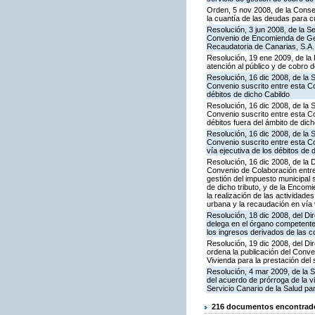
Orden, 5 nov 2008, de la Conse
la cuantía de las deudas para c
Resolución, 3 jun 2008, de la S
Convenio de Encomienda de Ges
Recaudatoria de Canarias, S.A. 
Resolución, 19 ene 2009, de la 
atención al público y de cobro d
Resolución, 16 dic 2008, de la 
Convenio suscrito entre esta Con
débitos de dicho Cabildo
Resolución, 16 dic 2008, de la 
Convenio suscrito entre esta Co
débitos fuera del ámbito de dic
Resolución, 16 dic 2008, de la 
Convenio suscrito entre esta Co
vía ejecutiva de los débitos de
Resolución, 16 dic 2008, de la 
Convenio de Colaboración entre 
gestión del impuesto municipal 
de dicho tributo, y de la Encom
la realización de las actividade
urbana y la recaudación en vía v
Resolución, 18 dic 2008, del Dir
delega en el órgano competente
los ingresos derivados de las c
Resolución, 19 dic 2008, del Dir
ordena la publicación del Conve
Vivienda para la prestación del 
Resolución, 4 mar 2009, de la S
del acuerdo de prórroga de la v
Servicio Canario de la Salud par
216 documentos encontrados