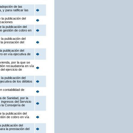
adopción de las
y para ratificar las
la publicación del
icaciones
 la publicación del
de gestión de cobro en
la publicación del
la prestación del
a publicación del
ro en vía ejecutiva de
ivienda, por la que se
ión recaudatoria en vía
del ejercicio de
la publicación del
jecutiva de los débitos
n contabilidad de
a de Sanidad, por la
 ingresos del Servicio
 la Consejería de
 la publicación del
stión de cobro en vía
 publicación del
ara la prestación del