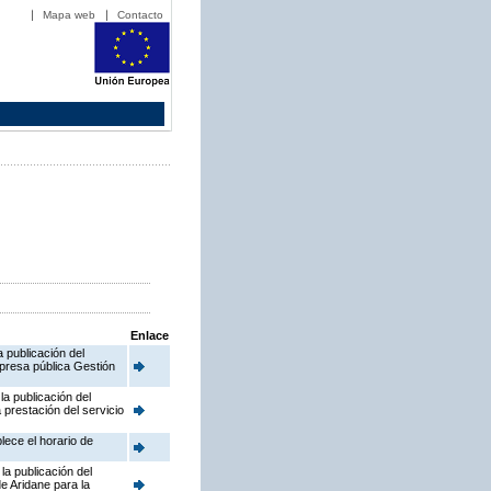
Mapa web
Contacto
Enlace
 publicación del
presa pública Gestión
a publicación del
prestación del servicio
lece el horario de
la publicación del
e Aridane para la