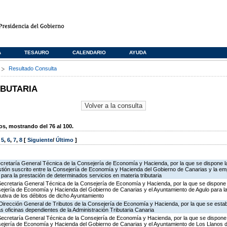
A
TESAURO
CALENDARIO
AYUDA
s
Resultado Consulta
IBUTARIA
, mostrando del 76 al 100.
,
5
,
6
,
7
,
8
[
Siguiente
/
Último
]
ecretaría General Técnica de la Consejería de Economía y Hacienda, por la que se dispone la
ión suscrito entre la Consejería de Economía y Hacienda del Gobierno de Canarias y la em
para la prestación de determinados servicios en materia tributaria
Secretaria General Técnica de la Consejería de Economía y Hacienda, por la que se dispone l
ejería de Economía y Hacienda del Gobierno de Canarias y el Ayuntamiento de Agulo para la 
cutiva de los débitos de dicho Ayuntamiento
Dirección General de Tributos de la Consejería de Economía y Hacienda, por la que se estab
as oficinas dependientes de la Administración Tributaria Canaria
Secretaría General Técnica de la Consejería de Economía y Hacienda, por la que se dispone 
sejería de Economía y Hacienda del Gobierno de Canarias y el Ayuntamiento de Los Llanos d