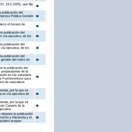
7, 19.5.2005), que fija
 publicación del
mpresa Pública Gestión
lece el horario de
a publicación del
n vía ejecutiva, de los
a publicación del
vía ejecutiva, de los
a publicación del
 gestión del cobro en
e la publicación del
 preparatorias de la
ción en vía voluntaria
de Fuerteventura, para
enos de naturaleza
vienda, por la que se
 en vía ejecutiva de
vienda, por la que se
uto Canario de la
jecutiva
 dispone la publicación
onomía y Hacienda y el
 público propios