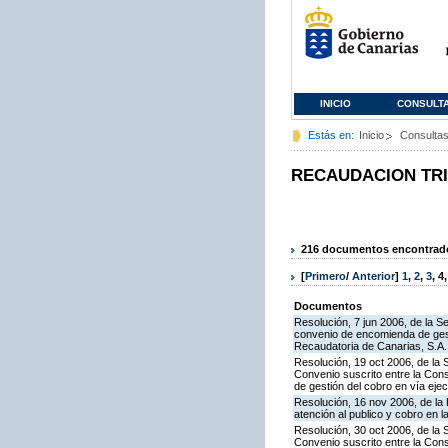
INICIO
CONSULT
Estás en:
Inicio
Consulta
RECAUDACION TR
216 documentos encontrados
[
Primero
/
Anterior
]
1
,
2
,
3
,
4
Documentos
Resolución, 7 jun 2006, de la S
convenio de encomienda de gest
Recaudatoria de Canarias, S.A. 
Resolución, 19 oct 2006, de la 
Convenio suscrito entre la Cons
de gestión del cobro en vía eje
Resolución, 16 nov 2006, de la 
atención al publico y cobro en l
Resolución, 30 oct 2006, de la 
Convenio suscrito entre la Con