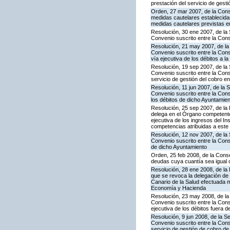
prestación del servicio de gesti
Orden, 27 mar 2007, de la Cons
medidas cautelares establecidas
medidas cautelares previstas en
Resolución, 30 ene 2007, de la 
Convenio suscrito entre la Cons
Resolución, 21 may 2007, de la
Convenio suscrito entre la Cons
vía ejecutiva de los débitos a
Resolución, 19 sep 2007, de la 
Convenio suscrito entre la Con
servicio de gestión del cobro en
Resolución, 11 jun 2007, de la 
Convenio suscrito entre la Conse
los débitos de dicho Ayuntamie
Resolución, 25 sep 2007, de la D
delega en el Órgano competente
ejecutiva de los ingresos del In
competencias atribuidas a est
Resolución, 12 nov 2007, de la 
Convenio suscrito entre la Conse
de dicho Ayuntamiento
Orden, 25 feb 2008, de la Conse
deudas cuya cuantía sea igual o
Resolución, 28 ene 2008, de la
que se revoca la delegación de 
Canario de la Salud efectuada 
Economía y Hacienda
Resolución, 23 may 2008, de la
Convenio suscrito entre la Cons
ejecutiva de los débitos fuera de
Resolución, 9 jun 2008, de la S
Convenio suscrito entre la Cons
servicio de gestión de cobro de 