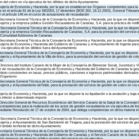
ón del cobro en vía ejecutiva de los débitos de dicho Ayuntamiento
ejería de Economía y Hacienda, por la que se establecen los Órganos competentes para la 
 en el artículo 81 de la Ley 58/2003, 17 diciembre (BOE 302, 18.12.2003), General Tributaria, 
 el artículo 146 en el curso de actuaciones de recaudación
Secretaría General Técnica de la Consejería de Economía y Hacienda, por la que se dispone 
ejería y la empresa pública Gestión Recaudatoria de Canarias, S.A. para la práctica de notif
 Secretaría General Técnica de la Consejería de Economía y Hacienda, por la que se dispone
ejería y la empresa Gestión Recaudatoria de Canarias, S.A. para la prestación del servicio 
 la Comunidad Autónoma de Canarias
Secretaria General Técnica de la Consejería de Economía y Hacienda, por la que se dispone 
sejería de Economía y Hacienda del Gobierno de Canarias y el Ayuntamiento de Ingenio para 
 vía ejecutiva de los débitos fuera del Ayuntamiento
Secretaria General Técnica de la Consejería de Economía y Hacienda, por la que se dispone l
jería y el Ayuntamiento de la Villa de Arico, para la prestación del servicio de gestión de cob
nto
irectora del Instituto Canario de la Mujer de la Consejería de Bienestar Social, Juventud y V
 de recaudación de la Consejería de Economía y Hacienda del Gobierno de Canarias la gest
stituto consistentes en tasas, precios públicos, sanciones e ingresos patrimoniales derivados 
e Organismo
Secretaria General Técnica de la Consejería de Economía y Hacienda, por la que se dispone 
jería y el Ayuntamiento deTelde, para la prestación del servicio de gestión de cobro en vía e
jería de Economía y Hacienda, por la que se dispone la no liquidación o la anulación y baja e
 inferior a determinado importe
 Dirección General de Recursos Económicos del Servicio Canario de la Salud de la Consejerí
competencias para la realización de los actos de gestión recaudatoria en vía ejecutiva de los
mediante Resolución de 17 de octubre de 2004, que delega competencias en dicha materia en
 Secretaría General Técnica de la Consejería de Economía y Hacienda, por la que se dispone
ejería y el Ayuntamiento de San Bartolomé de Tirajana, para la prestación del servicio de ge
l ámbito territorial de dicho Ayuntamiento
ecretaría General Técnica de la Consejería de Economía y Hacienda, por la que se dispone la
ejería de Economía y Hacienda del Gobierno de Canarias y el Servicio Canario de la Salud p
los ingresos de derecho público propios del servicio en vía ejecutiva