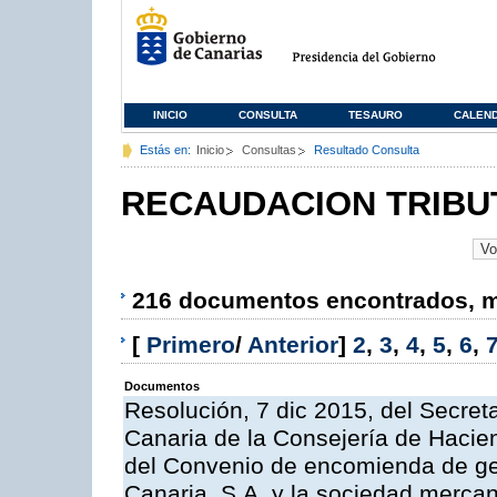
INICIO
CONSULTA
TESAURO
CALEN
Estás en:
Inicio
Consultas
Resultado Consulta
RECAUDACION TRIBU
216 documentos encontrados, mo
[
Primero
/
Anterior
]
2
,
3
,
4
,
5
,
6
,
Documentos
Resolución, 7 dic 2015, del Secreta
Canaria de la Consejería de Hacien
del Convenio de encomienda de ges
Canaria, S.A. y la sociedad mercan