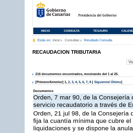
INICIO
CONSULTA
TESAURO
CALEN
Estás en:
Inicio
Consultas
Resultado Consulta
RECAUDACION TRIBUTARIA
216 documentos encontrados, mostrando del 1 al 25.
[Primero/Anterior]
1
,
2
,
3
,
4
,
5
,
6
,
7
,
8
[
Siguiente
/
Último
]
Documentos
Orden, 7 mar 90, de la Consejería 
servicio recaudatorio a través de 
Orden, 21 jul 98, de la Consejería
fija la cuantía mínima que cubre e
liquidaciones y se dispone la anula