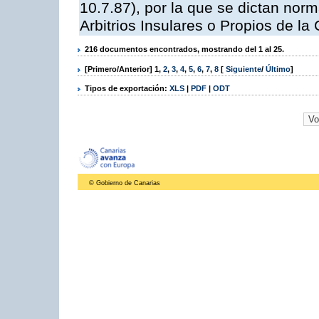
10.7.87), por la que se dictan norm
Arbitrios Insulares o Propios de 
216 documentos encontrados, mostrando del 1 al 25.
[Primero/Anterior]
1
,
2
,
3
,
4
,
5
,
6
,
7
,
8
[
Siguiente
/
Último
]
Tipos de exportación:
XLS
|
PDF
|
ODT
© Gobierno de Canarias