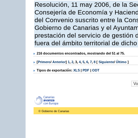
Resolución, 11 may 2006, de la Sec
Consejería de Economía y Hacienda
del Convenio suscrito entre la Co
Gobierno de Canarias y el Ayuntami
prestación del servicio de gestión 
fuera del ámbito territorial de dic
216 documentos encontrados, mostrando del 51 al 75.
[
Primero
/
Anterior
]
1
,
2
,
3
,
4
,
5
,
6
,
7
,
8
[
Siguiente
/
Último
]
Tipos de exportación:
XLS
|
PDF
|
ODT
© Gobierno de Canarias