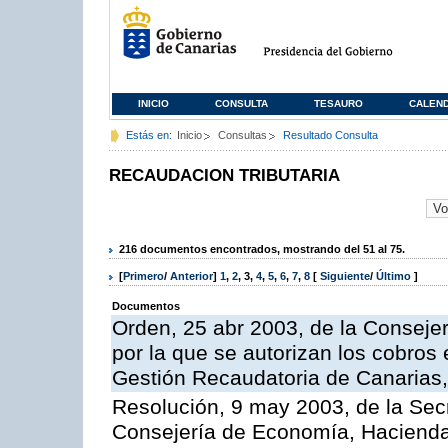
INICIO
CONSULTA
TESAURO
CALEN
Estás en:
Inicio
Consultas
Resultado Consulta
RECAUDACION TRIBUTARIA
216 documentos encontrados, mostrando del 51 al 75.
[
Primero
/
Anterior
]
1
,
2
,
3
,
4
,
5
,
6
,
7
,
8
[
Siguiente
/
Último
]
Documentos
Orden, 25 abr 2003, de la Conseje
por la que se autorizan los cobros 
Gestión Recaudatoria de Canarias,
Resolución, 9 may 2003, de la Sec
Consejería de Economía, Hacienda 