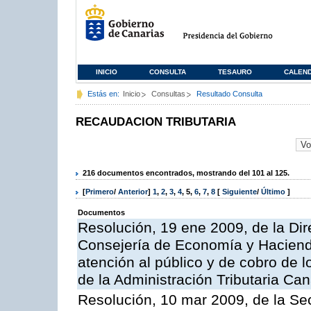
INICIO
CONSULTA
TESAURO
CALEN
Estás en:
Inicio
Consultas
Resultado Consulta
RECAUDACION TRIBUTARIA
216 documentos encontrados, mostrando del 101 al 125.
[
Primero
/
Anterior
]
1
,
2
,
3
,
4
,
5
,
6
,
7
,
8
[
Siguiente
/
Último
]
Documentos
Resolución, 19 ene 2009, de la Dir
Consejería de Economía y Hacienda
atención al público y de cobro de l
de la Administración Tributaria Can
Resolución, 10 mar 2009, de la Sec