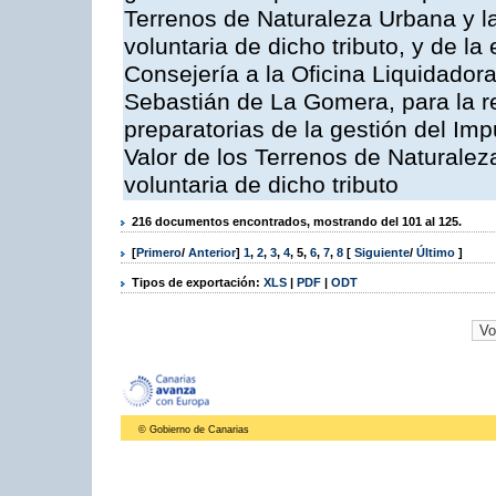
Terrenos de Naturaleza Urbana y l
voluntaria de dicho tributo, y de l
Consejería a la Oficina Liquidadora
Sebastián de La Gomera, para la re
preparatorias de la gestión del Im
Valor de los Terrenos de Naturalez
voluntaria de dicho tributo
216 documentos encontrados, mostrando del 101 al 125.
[
Primero
/
Anterior
]
1
,
2
,
3
,
4
,
5
,
6
,
7
,
8
[
Siguiente
/
Último
]
Tipos de exportación:
XLS
|
PDF
|
ODT
© Gobierno de Canarias