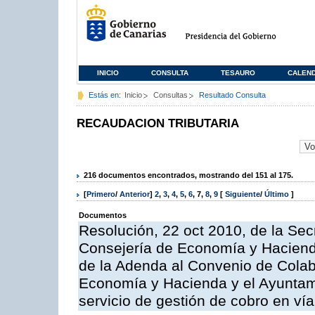
INICIO
CONSULTA
TESAURO
CALEN
Estás en:
Inicio
Consultas
Resultado Consulta
RECAUDACION TRIBUTARIA
216 documentos encontrados, mostrando del 151 al 175.
[
Primero
/
Anterior
]
2
,
3
,
4
,
5
,
6
,
7
,
8
,
9
[
Siguiente
/
Último
]
Documentos
Resolución, 22 oct 2010, de la Sec
Consejería de Economía y Hacienda
de la Adenda al Convenio de Colabo
Economía y Hacienda y el Ayuntami
servicio de gestión de cobro en vía