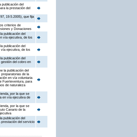
 publicación del
ara la prestación del
7, 19.5.2005), que fija
os criterios de
ucesiones y Donaciones
a publicación del
n vía ejecutiva, de los
a publicación del
vía ejecutiva, de los
a publicación del
 gestión del cobro en
e la publicación del
 preparatorias de la
ción en vía voluntaria
de Fuerteventura, para
enos de naturaleza
vienda, por la que se
 en vía ejecutiva de
vienda, por la que se
uto Canario de la
jecutiva
a publicación del
prestación del servicio