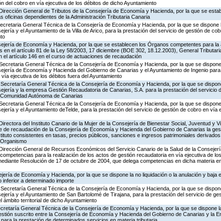
ón del cobro en vía ejecutiva de los débitos de dicho Ayuntamiento
Dirección General de Tributos de la Consejería de Economía y Hacienda, por la que se estab
as oficinas dependientes de la Administración Tributaria Canaria
Secretaria General Técnica de la Consejería de Economía y Hacienda, por la que se dispone l
jería y el Ayuntamiento de la Villa de Arico, para la prestación del servicio de gestión de cob
nto
ejería de Economía y Hacienda, por la que se establecen los Órganos competentes para la 
 en el artículo 81 de la Ley 58/2003, 17 diciembre (BOE 302, 18.12.2003), General Tributaria, 
 el artículo 146 en el curso de actuaciones de recaudación
Secretaria General Técnica de la Consejería de Economía y Hacienda, por la que se dispone 
sejería de Economía y Hacienda del Gobierno de Canarias y el Ayuntamiento de Ingenio para 
 vía ejecutiva de los débitos fuera del Ayuntamiento
 Secretaría General Técnica de la Consejería de Economía y Hacienda, por la que se dispone
ejería y la empresa Gestión Recaudatoria de Canarias, S.A. para la prestación del servicio 
 la Comunidad Autónoma de Canarias
Secretaria General Técnica de la Consejería de Economía y Hacienda, por la que se dispone 
jería y el Ayuntamiento deTelde, para la prestación del servicio de gestión de cobro en vía e
irectora del Instituto Canario de la Mujer de la Consejería de Bienestar Social, Juventud y V
 de recaudación de la Consejería de Economía y Hacienda del Gobierno de Canarias la gest
stituto consistentes en tasas, precios públicos, sanciones e ingresos patrimoniales derivados 
e Organismo
 Dirección General de Recursos Económicos del Servicio Canario de la Salud de la Consejerí
competencias para la realización de los actos de gestión recaudatoria en vía ejecutiva de los
mediante Resolución de 17 de octubre de 2004, que delega competencias en dicha materia en
jería de Economía y Hacienda, por la que se dispone la no liquidación o la anulación y baja e
 inferior a determinado importe
 Secretaría General Técnica de la Consejería de Economía y Hacienda, por la que se dispone
ejería y el Ayuntamiento de San Bartolomé de Tirajana, para la prestación del servicio de ge
l ámbito territorial de dicho Ayuntamiento
ecretaría General Técnica de la Consejería de Economía y Hacienda, por la que se dispone la
tión suscrito entre la Consejería de Economía y Hacienda del Gobierno de Canarias y la E
para la prestación de determinados servicios en materia tributaria