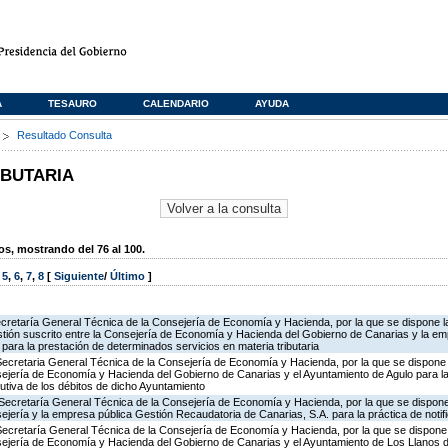
A
TESAURO
CALENDARIO
AYUDA
s
Resultado Consulta
IBUTARIA
, mostrando del 76 al 100.
,
5
,
6
,
7
,
8
[
Siguiente
/
Último
]
ecretaría General Técnica de la Consejería de Economía y Hacienda, por la que se dispone la
ión suscrito entre la Consejería de Economía y Hacienda del Gobierno de Canarias y la em
para la prestación de determinados servicios en materia tributaria
Secretaria General Técnica de la Consejería de Economía y Hacienda, por la que se dispone l
ejería de Economía y Hacienda del Gobierno de Canarias y el Ayuntamiento de Agulo para la 
cutiva de los débitos de dicho Ayuntamiento
Secretaría General Técnica de la Consejería de Economía y Hacienda, por la que se dispone 
ejería y la empresa pública Gestión Recaudatoria de Canarias, S.A. para la práctica de notif
Secretaría General Técnica de la Consejería de Economía y Hacienda, por la que se dispone 
sejería de Economía y Hacienda del Gobierno de Canarias y el Ayuntamiento de Los Llanos d