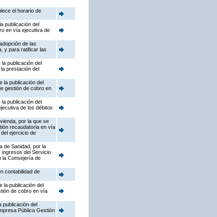
lece el horario de
a publicación del
ro en vía ejecutiva de
adopción de las
y para ratificar las
la publicación del
la prestación del
 la publicación del
de gestión de cobro en
la publicación del
jecutiva de los débitos
ivienda, por la que se
ión recaudatoria en vía
del ejercicio de
a de Sanidad, por la
 ingresos del Servicio
 la Consejería de
n contabilidad de
 la publicación del
stión de cobro en vía
 publicación del
mpresa Pública Gestión