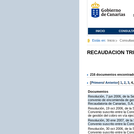
INICIO
CONSULT
Estás en:
Inicio
Consulta
RECAUDACION TR
216 documentos encontrados
[
Primero
/
Anterior
]
1
,
2
,
3
,
4
Documentos
Resolución, 7 jun 2006, de la S
convenio de encomienda de gest
Recaudatoria de Canarias, S.A. 
Resolución, 19 oct 2006, de la 
Convenio suscrito entre la Cons
de gestión del cobro en vía eje
Resolución, 30 ene 2007, de la 
Convenio suscrito entre la Cons
Resolución, 30 oct 2006, de la 
Convenio suscrito entre la Con