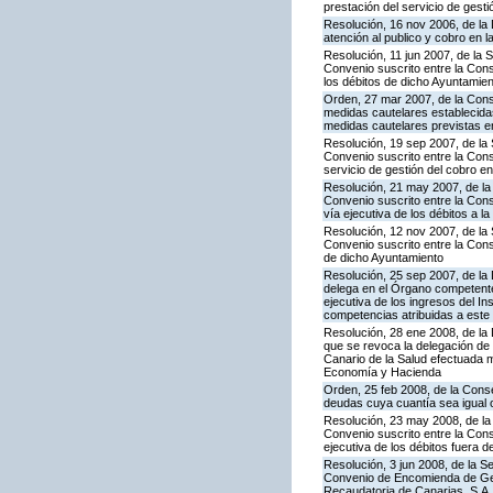
prestación del servicio de gesti
Resolución, 16 nov 2006, de la 
atención al publico y cobro en l
Resolución, 11 jun 2007, de la 
Convenio suscrito entre la Conse
los débitos de dicho Ayuntamie
Orden, 27 mar 2007, de la Cons
medidas cautelares establecidas
medidas cautelares previstas en
Resolución, 19 sep 2007, de la 
Convenio suscrito entre la Con
servicio de gestión del cobro en
Resolución, 21 may 2007, de la
Convenio suscrito entre la Cons
vía ejecutiva de los débitos a
Resolución, 12 nov 2007, de la 
Convenio suscrito entre la Conse
de dicho Ayuntamiento
Resolución, 25 sep 2007, de la D
delega en el Órgano competente
ejecutiva de los ingresos del In
competencias atribuidas a est
Resolución, 28 ene 2008, de la
que se revoca la delegación de 
Canario de la Salud efectuada 
Economía y Hacienda
Orden, 25 feb 2008, de la Conse
deudas cuya cuantía sea igual o
Resolución, 23 may 2008, de la
Convenio suscrito entre la Cons
ejecutiva de los débitos fuera de
Resolución, 3 jun 2008, de la S
Convenio de Encomienda de Ges
Recaudatoria de Canarias, S.A. 