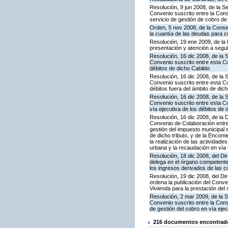
Resolución, 9 jun 2008, de la S
Convenio suscrito entre la Cons
servicio de gestión de cobro de 
Orden, 5 nov 2008, de la Conse
la cuantía de las deudas para c
Resolución, 19 ene 2009, de la 
presentación y atención a segui
Resolución, 16 dic 2008, de la 
Convenio suscrito entre esta Con
débitos de dicho Cabildo
Resolución, 16 dic 2008, de la 
Convenio suscrito entre esta Co
débitos fuera del ámbito de dic
Resolución, 16 dic 2008, de la 
Convenio suscrito entre esta Co
vía ejecutiva de los débitos de
Resolución, 16 dic 2008, de la 
Convenio de Colaboración entre 
gestión del impuesto municipal 
de dicho tributo, y de la Encom
la realización de las actividade
urbana y la recaudación en vía v
Resolución, 18 dic 2008, del Dir
delega en el órgano competente
los ingresos derivados de las c
Resolución, 19 dic 2008, del Dir
ordena la publicación del Conve
Vivienda para la prestación del 
Resolución, 2 mar 2009, de la S
Convenio suscrito entre la Cons
de gestión del cobro en vía eje
216 documentos encontrados