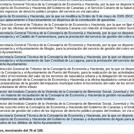
ecretaría General Técnica de la Consejería de Economía y Hacienda, por la que se dispone la
ejería de Economía y Hacienda del Gobierno de Canarias y el Servicio Canario de la Salud p
los ingresos de derecho público propios del servicio en vía ejecutiva
jería de Economía y Hacienda, por la que se modifica la Orden de 9 de mayo de 2005 (BOC 9
uyo aplazamiento o fraccionamiento se dispensa de la constitución de garantías
Dirección General de Tributos de la Consejería de Economía y Hacienda, por la que se fijan l
r por las oficinas de la Administración Tributaria Canaria con relación al Impuesto sobre S
Secretaría General Técnica de la Consejería de Economía y Hacienda, por la que se dispone l
sejería y el Cabildo de Fuerteventura, para la prestación del servicio de gestión del cobro e
Secretaría General Técnica de la Consejería de Economía y Hacienda, por la que se dispone l
nsejería y el Ayuntamiento de Mogán, para la prestación del servicio de gestión del cobro en 
ho Ayuntamiento
Secretaría General Técnica de la Consejería de Economía y Hacienda, por la que se dispone l
nsejería y el Ayuntamiento de San Cristóbal de La Laguna, para la prestación del servicio de
 dicho Ayuntamiento
Dirección General de Tributos de la Consejería de Economía y Hacienda, por la que se dispon
la Consejería y el Ayuntamiento de Puerto del Rosario, para la realización de las actividades
sobre el incremento del valor de los terrenos de naturaleza urbana y la delegación de recauda
ienda de gestión de la Consejería de Economía y Hacienda a la oficina liquidadora comarcal 
s preparatorias de la gestión del impuesto municipal sobre el incremento del valor de los terr
oluntaria de dicho tributo
ector del Instituto Canario de la Vivienda de la Consejería de Bienestar Social, Juventud y Vi
 en materia de recaudación de la Consejería de Economía y Hacienda la gestión recaudatoria
ompetencias atribuidas a este Instituto
ector del Instituto Canario de la Vivienda de la Consejería de Bienestar Social, Juventud y Vi
nio suscrito entre la Consejería de Economía y Hacienda del Gobierno de Canarias y el Instit
servicio de gestión de cobro de los ingresos de derecho público propios del Instituto, en vía e
ecretaría General Técnica de la Consejería de Economía y Hacienda, por la que se dispone l
ejería de Economía y Hacienda del Gobierno de Canarias y el Ayuntamiento de Agulo para la 
cutiva de los débitos de dicho Ayuntamiento
, mostrando del 76 al 100.