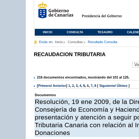
INICIO
CONSULTA
TESAURO
CALEN
Estás en:
Inicio
Consultas
Resultado Consulta
RECAUDACION TRIBUTARIA
216 documentos encontrados, mostrando del 101 al 125.
[
Primero
/
Anterior
]
1
,
2
,
3
,
4
,
5
,
6
,
7
,
8
[
Siguiente
/
Último
]
Documentos
Resolución, 19 ene 2009, de la Dir
Consejería de Economía y Hacienda, 
presentación y atención a seguir po
Tributaria Canaria con relación al
Donaciones