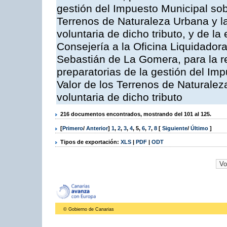
gestión del Impuesto Municipal sob
Terrenos de Naturaleza Urbana y l
voluntaria de dicho tributo, y de l
Consejería a la Oficina Liquidadora
Sebastián de La Gomera, para la re
preparatorias de la gestión del Im
Valor de los Terrenos de Naturalez
voluntaria de dicho tributo
216 documentos encontrados, mostrando del 101 al 125.
[
Primero
/
Anterior
]
1
,
2
,
3
,
4
,
5
,
6
,
7
,
8
[
Siguiente
/
Último
]
Tipos de exportación:
XLS
|
PDF
|
ODT
© Gobierno de Canarias