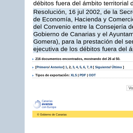
débitos fuera del ámbito territoria
Resolución, 16 jul 2002, de la Sec
de Economía, Hacienda y Comercio,
del Convenio entre la Consejería 
Gobierno de Canarias y el Ayuntam
Gomera), para la prestación del ser
ejecutiva de los débitos fuera del 
216 documentos encontrados, mostrando del 26 al 50.
[
Primero
/
Anterior
]
1
,
2
,
3
,
4
,
5
,
6
,
7
,
8
[
Siguiente
/
Último
]
Tipos de exportación:
XLS
|
PDF
|
ODT
© Gobierno de Canarias