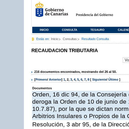
INICIO
CONSULTA
TESAURO
CALEN
Estás en:
Inicio
Consultas
Resultado Consulta
RECAUDACION TRIBUTARIA
216 documentos encontrados, mostrando del 26 al 50.
[
Primero
/
Anterior
]
1
,
2
,
3
,
4
,
5
,
6
,
7
,
8
[
Siguiente
/
Último
]
Documentos
Orden, 16 dic 94, de la Consejerí
deroga la Orden de 10 de junio de 
10.7.87), por la que se dictan norm
Arbitrios Insulares o Propios de 
Resolución, 3 abr 95, de la Direcci