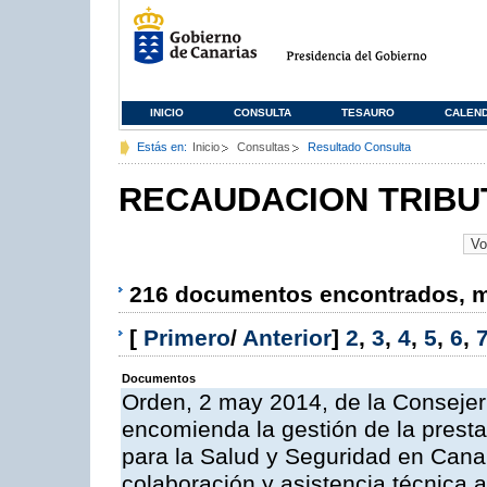
INICIO
CONSULTA
TESAURO
CALEN
Estás en:
Inicio
Consultas
Resultado Consulta
RECAUDACION TRIBU
216 documentos encontrados, mo
[
Primero
/
Anterior
]
2
,
3
,
4
,
5
,
6
,
Documentos
Orden, 2 may 2014, de la Consejer
encomienda la gestión de la presta
para la Salud y Seguridad en Canar
colaboración y asistencia técnica a