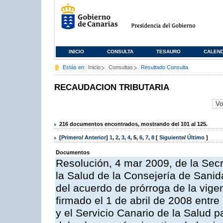
INICIO
CONSULTA
TESAURO
CALEN
Estás en:
Inicio
Consultas
Resultado Consulta
RECAUDACION TRIBUTARIA
216 documentos encontrados, mostrando del 101 al 125.
[
Primero
/
Anterior
]
1
,
2
,
3
,
4
,
5
,
6
,
7
,
8
[
Siguiente
/
Último
]
Documentos
Resolución, 4 mar 2009, de la Secr
la Salud de la Consejería de Sanid
del acuerdo de prórroga de la vige
firmado el 1 de abril de 2008 entr
y el Servicio Canario de la Salud p