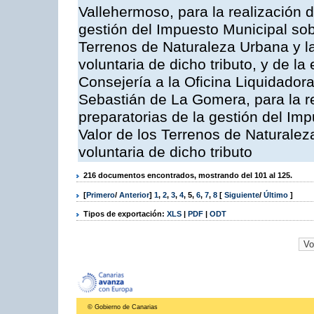
Vallehermoso, para la realización d
gestión del Impuesto Municipal sob
Terrenos de Naturaleza Urbana y l
voluntaria de dicho tributo, y de l
Consejería a la Oficina Liquidadora
Sebastián de La Gomera, para la re
preparatorias de la gestión del Im
Valor de los Terrenos de Naturalez
voluntaria de dicho tributo
216 documentos encontrados, mostrando del 101 al 125.
[
Primero
/
Anterior
]
1
,
2
,
3
,
4
,
5
,
6
,
7
,
8
[
Siguiente
/
Último
]
Tipos de exportación:
XLS
|
PDF
|
ODT
© Gobierno de Canarias