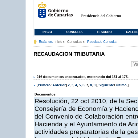
INICIO
CONSULTA
TESAURO
CALEN
Estás en:
Inicio
Consultas
Resultado Consulta
RECAUDACION TRIBUTARIA
216 documentos encontrados, mostrando del 151 al 175.
[
Primero
/
Anterior
]
2
,
3
,
4
,
5
,
6
,
7
,
8
,
9
[
Siguiente
/
Último
]
Documentos
Resolución, 22 oct 2010, de la Sec
Consejería de Economía y Hacienda
del Convenio de Colaboración entr
Hacienda y el Ayuntamiento de Arico
actividades preparatorias de la ge