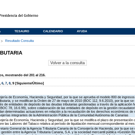
A
TESAURO
CALENDARIO
AYUDA
s
Resultado Consulta
IBUTARIA
, mostrando del 201 al 216.
,
6
,
7
,
8
,
9
[Siguiente/Último]
ejería de Economía, Hacienda y Seguridad, por la que se aprueba el modelo 800 de ingreso
butaria, y se modifican la Orden de 27 de mayo de 2010 (BOC 112, 9.6.2010), por la que se 
és de entidades de depósito de las deudas tributarias gestionadas a través de la aplicación
OC 78, 16.6.99), sobre colaboración de las entidades de depósito en la gestión recaudatori
gulan determinadas actuaciones en relación a la recaudación de los derechos económicos de 
sejerías integrantes de la Administración Pública de la Comunidad Autónoma de Canarias
ejería de Economía, Hacienda y Seguridad, por la que se modifica el plazo de presentación 
bre las Labores del Tabaco relativa al período de liquidación mensual correspondiente al mes 
retario General de la Agencia Tributaria Canaria de la Consejería de Hacienda, por la que se 
estión entre la Agencia Tributaria Canaria, S.A. y la sociedad mercantil pública «Gestión R