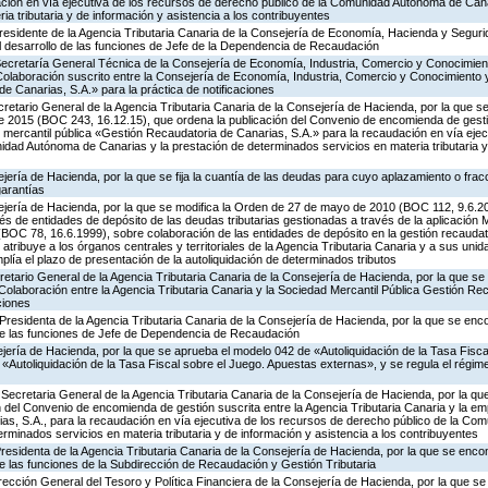
ación en vía ejecutiva de los recursos de derecho público de la Comunidad Autónoma de Cana
a tributaria y de información y asistencia a los contribuyentes
residente de la Agencia Tributaria Canaria de la Consejería de Economía, Hacienda y Segurid
 desarrollo de las funciones de Jefe de la Dependencia de Recaudación
 Secretaría General Técnica de la Consejería de Economía, Industria, Comercio y Conocimien
Colaboración suscrito entre la Consejería de Economía, Industria, Comercio y Conocimiento 
e Canarias, S.A.» para la práctica de notificaciones
retario General de la Agencia Tributaria Canaria de la Consejería de Hacienda, por la que se 
e 2015 (BOC 243, 16.12.15), que ordena la publicación del Convenio de encomienda de gesti
d mercantil pública «Gestión Recaudatoria de Canarias, S.A.» para la recaudación en vía ejec
dad Autónoma de Canarias y la prestación de determinados servicios en materia tributaria y
jería de Hacienda, por la que se fija la cuantía de las deudas para cuyo aplazamiento o fra
garantías
ejería de Hacienda, por la que se modifica la Orden de 27 de mayo de 2010 (BOC 112, 9.6.20
és de entidades de depósito de las deudas tributarias gestionadas a través de la aplicación
OC 78, 16.6.1999), sobre colaboración de las entidades de depósito en la gestión recaudato
atribuye a los órganos centrales y territoriales de la Agencia Tributaria Canaria y a sus unid
lía el plazo de presentación de la autoliquidación de determinados tributos
retario General de la Agencia Tributaria Canaria de la Consejería de Hacienda, por la que se
Colaboración entre la Agencia Tributaria Canaria y la Sociedad Mercantil Pública Gestión Re
ciones
Presidenta de la Agencia Tributaria Canaria de la Consejería de Hacienda, por la que se en
 de las funciones de Jefe de Dependencia de Recaudación
jería de Hacienda, por la que se aprueba el modelo 042 de «Autoliquidación de la Tasa Fisca
 «Autoliquidación de la Tasa Fiscal sobre el Juego. Apuestas externas», y se regula el régi
Secretaria General de la Agencia Tributaria Canaria de la Consejería de Hacienda, por la que
del Convenio de encomienda de gestión suscrita entre la Agencia Tributaria Canaria y la em
as, S.A., para la recaudación en vía ejecutiva de los recursos de derecho público de la C
erminados servicios en materia tributaria y de información y asistencia a los contribuyentes
Presidenta de la Agencia Tributaria Canaria de la Consejería de Hacienda, por la que se enc
de las funciones de la Subdirección de Recaudación y Gestión Tributaria
irección General del Tesoro y Política Financiera de la Consejería de Hacienda, por la que 