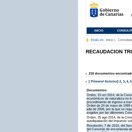
INICIO
CONSULT
Estás en:
Inicio
Consulta
RECAUDACION TR
216 documentos encontrados
[
Primero
/
Anterior
]
2
,
3
,
4
,
5
Documentos
Orden, 15 oct 2014, de la Cons
económicos de naturaleza no tri
procedimiento de ingreso a trav
Orden de 24 de mayo de 1999 (B
julio de 2006, por la que se re
exigidos por las diferentes Con
Orden, 25 ago 2014, de la Cons
autoliquidación del Impuesto so
Resolución, 7 dic 2015, del Sec
del Convenio de encomienda de g