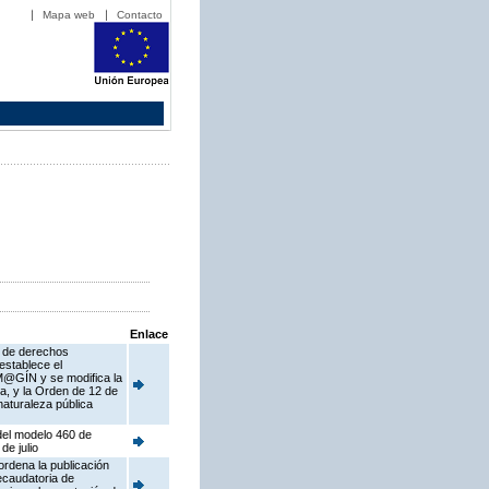
Mapa web
Contacto
Enlace
s de derechos
establece el
 M@GÍN y se modifica la
a, y la Orden de 12 de
naturaleza pública
del modelo 460 de
de julio
ordena la publicación
ecaudatoria de