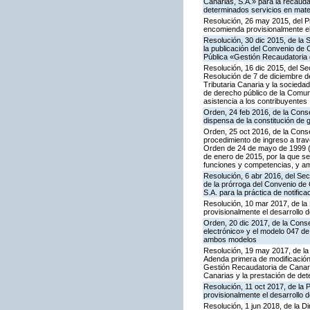
Canarias, S.A.» para la recaud
determinados servicios en materi
Resolución, 26 may 2015, del P
encomienda provisionalmente el
Resolución, 30 dic 2015, de la
la publicación del Convenio de 
Pública «Gestión Recaudatoria d
Resolución, 16 dic 2015, del Sec
Resolución de 7 de diciembre d
Tributaria Canaria y la socieda
de derecho público de la Comuni
asistencia a los contribuyentes
Orden, 24 feb 2016, de la Conse
dispensa de la constitución de 
Orden, 25 oct 2016, de la Cons
procedimiento de ingreso a trav
Orden de 24 de mayo de 1999 (B
de enero de 2015, por la que se 
funciones y competencias, y amp
Resolución, 6 abr 2016, del Sec
de la prórroga del Convenio de 
S.A. para la práctica de notifica
Resolución, 10 mar 2017, de la 
provisionalmente el desarrollo
Orden, 20 dic 2017, de la Conse
electrónico» y el modelo 047 de
ambos modelos
Resolución, 19 may 2017, de la 
Adenda primera de modificación 
Gestión Recaudatoria de Canari
Canarias y la prestación de det
Resolución, 11 oct 2017, de la 
provisionalmente el desarrollo 
Resolución, 1 jun 2018, de la D