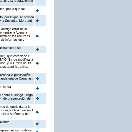
rias y la prestación de
ad, por la que se
to, por la que se ordena
y la Sociedad Mercantil
corrige error de la
ón entre la Agencia
utiva de los recursos
 de información y
ccionamiento se
10), que establece el
 M@GIN y se modifica la
ria, y la Orden de 13
ades administrativas,
 ordena la publicación
caudatoria de Canarias,
comienda
l sobre el Juego. Bingo
men de presentación de
 se da publicidad a la
presa pública mercantil
omunidad Autónoma de
omienda
se aprueban los modelos