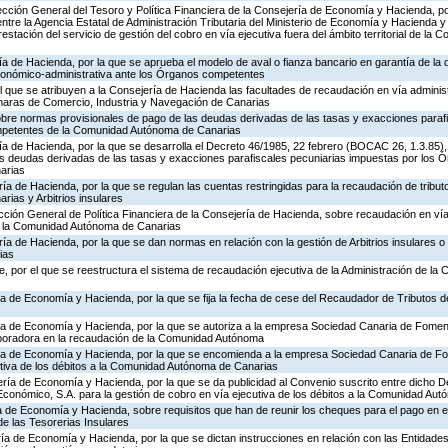
rección General del Tesoro y Política Financiera de la Consejería de Economía y Hacienda, po
entre la Agencia Estatal de Administración Tributaria del Ministerio de Economía y Hacienda y
stación del servicio de gestión del cobro en vía ejecutiva fuera del ámbito territorial de l
ía de Hacienda, por la que se aprueba el modelo de aval o fianza bancario en garantía de la d
económico-administrativa ante los Órganos competentes
el que se atribuyen a la Consejería de Hacienda las facultades de recaudación en vía adminis
aras de Comercio, Industria y Navegación de Canarias
obre normas provisionales de pago de las deudas derivadas de las tasas y exacciones paraf
mpetentes de la Comunidad Autónoma de Canarias
ría de Hacienda, por la que se desarrolla el Decreto 46/1985, 22 febrero (BOCAC 26, 1.3.85
las deudas derivadas de las tasas y exacciones parafiscales pecuniarias impuestas por los
arias
ría de Hacienda, por la que se regulan las cuentas restringidas para la recaudación de tribu
ias y Arbitrios insulares
ección General de Política Financiera de la Consejería de Hacienda, sobre recaudación en vía
 a la Comunidad Autónoma de Canarias
ía de Hacienda, por la que se dan normas en relación con la gestión de Arbitrios insulares o 
ias
, por el que se reestructura el sistema de recaudación ejecutiva de la Administración de l
ía de Economía y Hacienda, por la que se fija la fecha de cese del Recaudador de Tributos 
ría de Economía y Hacienda, por la que se autoriza a la empresa Sociedad Canaria de Fomen
aboradora en la recaudación de la Comunidad Autónoma
ería de Economía y Hacienda, por la que se encomienda a la empresa Sociedad Canaria de 
utiva de los débitos a la Comunidad Autónoma de Canarias
ería de Economía y Hacienda, por la que se da publicidad al Convenio suscrito entre dicho D
onómico, S.A. para la gestión de cobro en vía ejecutiva de los débitos a la Comunidad Au
ía de Economía y Hacienda, sobre requisitos que han de reunir los cheques para el pago en 
e las Tesorerias Insulares
ía de Economía y Hacienda, por la que se dictan instrucciones en relación con las Entidade