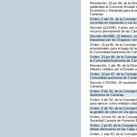
Resolución, 18 jun 99, de la Di
publicidad al Convenio firmado 
Economía y Hacienda para la pre
Canarias
Orden, 5 abr 91, de la Consejer
recurrida en reposición o vía 
Decreto 112/1991, 5 junio, por 
recurso permanente de las Cám
Decreto 46/1985, 22 febrero, s
impuestas por los Órganos co
Orden, 15 jul 85, de la Conseje
provisionales para el pago de 
la Comunidad Autónoma de Can
Orden, 23 jun 86, de la Conseje
la Comunidad Autónoma de Canar
Resolución, 1 abr 86, de la Dir
tributos cedidos por el Estado
Orden, 10 jun 87, de la Consejer
Comunidad autónoma de Canar
Decreto 173/1992, 20 noviembre
Canarias
Orden, 9 dic 92, de la Consejer
Autónoma de Canarias
Orden, 9 dic 92, de la Conseje
para ejercer como entidad col
Orden, 9 dic 92, de la Consej
la gestión de cobro en vía ejec
Orden, 14 ene 93, de la Consej
Sociedad Canaria de Fomento Ec
Orden, 2 jul 93, de la Consejer
deban efectuarse en las Cajas d
Orden, 1 sep 93, de la Consejer