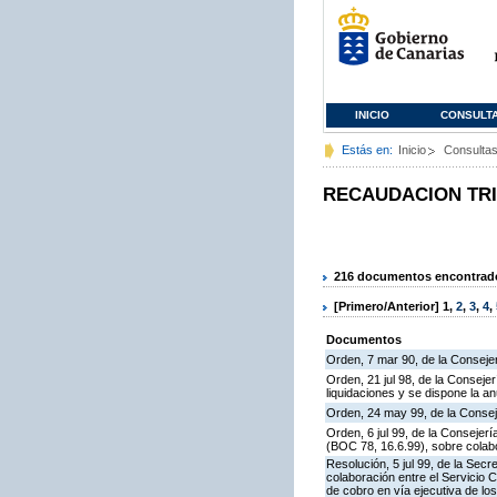
INICIO
CONSULT
Estás en:
Inicio
Consulta
RECAUDACION TR
216 documentos encontrados
[Primero/Anterior]
1
,
2
,
3
,
4
,
Documentos
Orden, 7 mar 90, de la Consejer
Orden, 21 jul 98, de la Conseje
liquidaciones y se dispone la an
Orden, 24 may 99, de la Consej
Orden, 6 jul 99, de la Consejer
(BOC 78, 16.6.99), sobre colabo
Resolución, 5 jul 99, de la Sec
colaboración entre el Servicio 
de cobro en vía ejecutiva de los