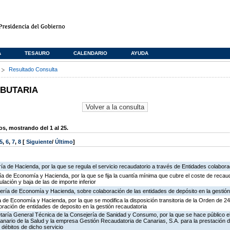
A
TESAURO
CALENDARIO
AYUDA
s
Resultado Consulta
IBUTARIA
, mostrando del 1 al 25.
5
,
6
,
7
,
8
[
Siguiente
/
Último
]
ía de Hacienda, por la que se regula el servicio recaudatorio a través de Entidades colabor
ría de Economía y Hacienda, por la que se fija la cuantía mínima que cubre el coste de recau
ulación y baja de las de importe inferior
ería de Economía y Hacienda, sobre colaboración de las entidades de depósito en la gestión
ía de Economía y Hacienda, por la que se modifica la disposición transitoria de la Orden de 
ración de entidades de deposito en la gestión recaudatoria
retaría General Técnica de la Consejería de Sanidad y Consumo, por la que se hace público e
Canario de la Salud y la empresa Gestión Recaudatoria de Canarias, S.A. para la prestación d
 débitos de dicho servicio