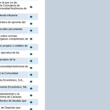
r la que se da
 la Consejería de
a Comunidad Autónoma de
euda tributaria
trativa de apremio del
iscales pecuniarias
), sobre normas
 Órganos competentes de
tos propios o cedidos de
 ejecutiva de los
propios de la
a Comunidad Autónoma de
de la Comunidad
to Económico, S.A.,
Fomento Económico, SA,
epartamento y la
tónoma de Canarias
efectivo de deudas que
s de Deposito que