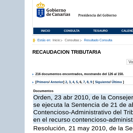
INICIO
CONSULTA
TESAURO
CALEN
Estás en:
Inicio
Consultas
Resultado Consulta
RECAUDACION TRIBUTARIA
216 documentos encontrados, mostrando del 126 al 150.
[
Primero
/
Anterior
]
2
,
3
,
4
,
5
,
6
,
7
,
8
,
9
[
Siguiente
/
Último
]
Documentos
Orden, 23 abr 2010, de la Conseje
se ejecuta la Sentencia de 21 de ab
Contencioso-Administrativo del Tri
en el recurso contencioso-adminis
Resolución, 21 may 2010, de la Se