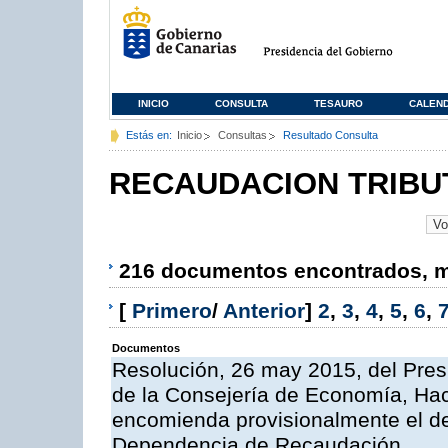
INICIO
CONSULTA
TESAURO
CALEN
Estás en:
Inicio
Consultas
Resultado Consulta
RECAUDACION TRIBU
216 documentos encontrados, mo
[
Primero
/
Anterior
]
2
,
3
,
4
,
5
,
6
,
Documentos
Resolución, 26 may 2015, del Presi
de la Consejería de Economía, Hac
encomienda provisionalmente el des
Dependencia de Recaudación