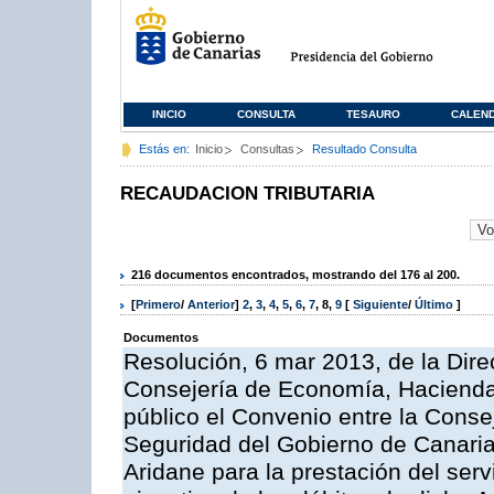
INICIO
CONSULTA
TESAURO
CALEN
Estás en:
Inicio
Consultas
Resultado Consulta
RECAUDACION TRIBUTARIA
216 documentos encontrados, mostrando del 176 al 200.
[
Primero
/
Anterior
]
2
,
3
,
4
,
5
,
6
,
7
,
8
,
9
[
Siguiente
/
Último
]
Documentos
Resolución, 6 mar 2013, de la Dire
Consejería de Economía, Hacienda 
público el Convenio entre la Cons
Seguridad del Gobierno de Canaria
Aridane para la prestación del serv