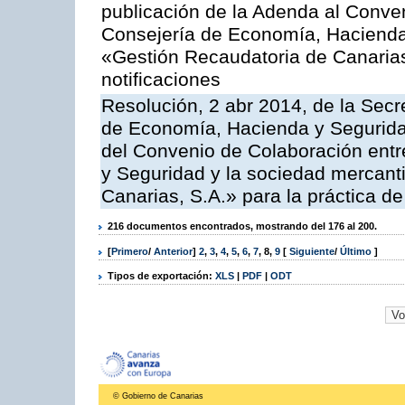
publicación de la Adenda al Conven
Consejería de Economía, Hacienda
«Gestión Recaudatoria de Canarias,
notificaciones
Resolución, 2 abr 2014, de la Secr
de Economía, Hacienda y Seguridad
del Convenio de Colaboración ent
y Seguridad y la sociedad mercant
Canarias, S.A.» para la práctica de
216 documentos encontrados, mostrando del 176 al 200.
[
Primero
/
Anterior
]
2
,
3
,
4
,
5
,
6
,
7
,
8
,
9
[
Siguiente
/
Último
]
Tipos de exportación:
XLS
|
PDF
|
ODT
© Gobierno de Canarias