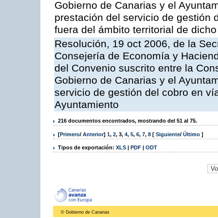
Gobierno de Canarias y el Ayuntami
prestación del servicio de gestión 
fuera del ámbito territorial de dic
Resolución, 19 oct 2006, de la Sec
Consejería de Economía y Hacienda
del Convenio suscrito entre la Co
Gobierno de Canarias y el Ayuntami
servicio de gestión del cobro en ví
Ayuntamiento
216 documentos encontrados, mostrando del 51 al 75.
[
Primero
/
Anterior
]
1
,
2
,
3
,
4
,
5
,
6
,
7
,
8
[
Siguiente
/
Último
]
Tipos de exportación:
XLS
|
PDF
|
ODT
© Gobierno de Canarias