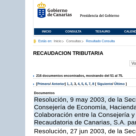
INICIO
CONSULTA
TESAURO
CALEN
Estás en:
Inicio
Consultas
Resultado Consulta
RECAUDACION TRIBUTARIA
216 documentos encontrados, mostrando del 51 al 75.
[
Primero
/
Anterior
]
1
,
2
,
3
,
4
,
5
,
6
,
7
,
8
[
Siguiente
/
Último
]
Documentos
Resolución, 9 may 2003, de la Sec
Consejería de Economía, Hacienda 
Colaboración entre la Consejería y
Recaudatoria de Canarias, S.A. para
Resolución, 27 jun 2003, de la Sec