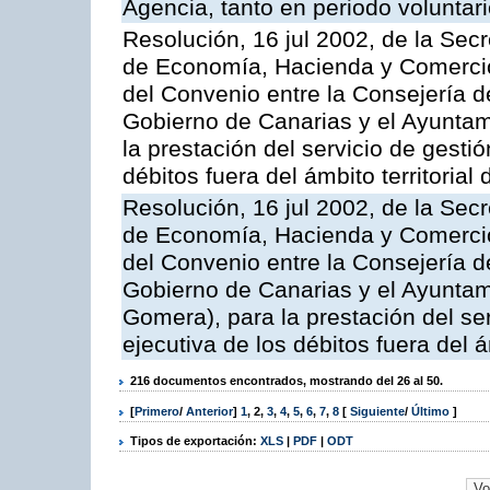
Agencia, tanto en periodo voluntar
Resolución, 16 jul 2002, de la Sec
de Economía, Hacienda y Comercio,
del Convenio entre la Consejería 
Gobierno de Canarias y el Ayuntam
la prestación del servicio de gestió
débitos fuera del ámbito territoria
Resolución, 16 jul 2002, de la Sec
de Economía, Hacienda y Comercio,
del Convenio entre la Consejería 
Gobierno de Canarias y el Ayuntam
Gomera), para la prestación del ser
ejecutiva de los débitos fuera del 
216 documentos encontrados, mostrando del 26 al 50.
[
Primero
/
Anterior
]
1
,
2
,
3
,
4
,
5
,
6
,
7
,
8
[
Siguiente
/
Último
]
Tipos de exportación:
XLS
|
PDF
|
ODT