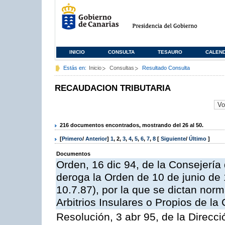
INICIO
CONSULTA
TESAURO
CALEN
Estás en:
Inicio
Consultas
Resultado Consulta
RECAUDACION TRIBUTARIA
216 documentos encontrados, mostrando del 26 al 50.
[
Primero
/
Anterior
]
1
,
2
,
3
,
4
,
5
,
6
,
7
,
8
[
Siguiente
/
Último
]
Documentos
Orden, 16 dic 94, de la Consejerí
deroga la Orden de 10 de junio de 
10.7.87), por la que se dictan norm
Arbitrios Insulares o Propios de 
Resolución, 3 abr 95, de la Direcci