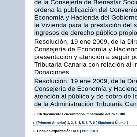
de la Consejería de Bienestar Soci
ordena la publicación del Convenio
Economía y Hacienda del Gobierno 
la Vivienda para la prestación del 
ingresos de derecho público propios
Resolución, 19 ene 2009, de la Dir
Consejería de Economía y Hacienda, 
presentación y atención a seguir po
Tributaria Canaria con relación al
Donaciones
Resolución, 19 ene 2009, de la Dir
Consejería de Economía y Hacienda
atención al público y de cobro de l
de la Administración Tributaria Can
216 documentos encontrados, mostrando del 76 al 100.
[
Primero
/
Anterior
]
1
,
2
,
3
,
4
,
5
,
6
,
7
,
8
[
Siguiente
/
Último
]
Tipos de exportación:
XLS
|
PDF
|
ODT