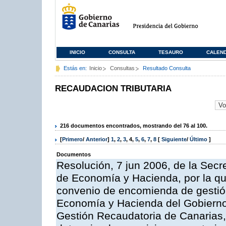
INICIO
CONSULTA
TESAURO
CALEN
Estás en:
Inicio
Consultas
Resultado Consulta
RECAUDACION TRIBUTARIA
216 documentos encontrados, mostrando del 76 al 100.
[
Primero
/
Anterior
]
1
,
2
,
3
,
4
,
5
,
6
,
7
,
8
[
Siguiente
/
Último
]
Documentos
Resolución, 7 jun 2006, de la Secr
de Economía y Hacienda, por la qu
convenio de encomienda de gestión
Economía y Hacienda del Gobierno
Gestión Recaudatoria de Canarias, 