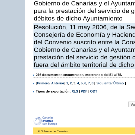
Gobierno de Canarias y el Ayuntami
para la prestación del servicio de g
débitos de dicho Ayuntamiento
Resolución, 11 may 2006, de la Sec
Consejería de Economía y Hacienda
del Convenio suscrito entre la Co
Gobierno de Canarias y el Ayuntami
prestación del servicio de gestión 
fuera del ámbito territorial de dic
216 documentos encontrados, mostrando del 51 al 75.
[
Primero
/
Anterior
]
1
,
2
,
3
,
4
,
5
,
6
,
7
,
8
[
Siguiente
/
Último
]
Tipos de exportación:
XLS
|
PDF
|
ODT
© Gobierno de Canarias