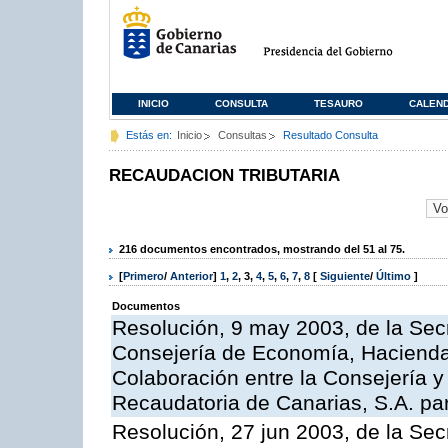
INICIO
CONSULTA
TESAURO
CALEN
Estás en:
Inicio
Consultas
Resultado Consulta
RECAUDACION TRIBUTARIA
216 documentos encontrados, mostrando del 51 al 75.
[
Primero
/
Anterior
]
1
,
2
,
3
,
4
,
5
,
6
,
7
,
8
[
Siguiente
/
Último
]
Documentos
Resolución, 9 may 2003, de la Sec
Consejería de Economía, Hacienda 
Colaboración entre la Consejería y
Recaudatoria de Canarias, S.A. para
Resolución, 27 jun 2003, de la Sec