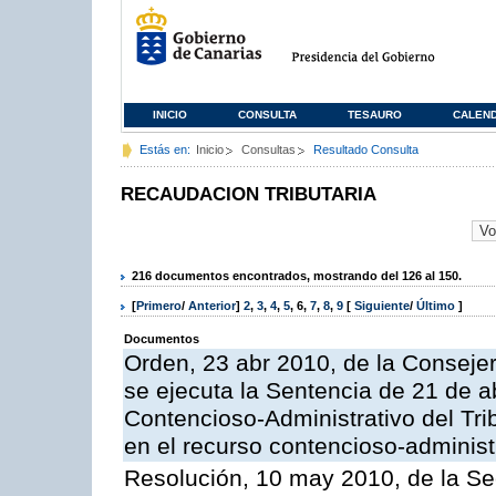
INICIO
CONSULTA
TESAURO
CALEN
Estás en:
Inicio
Consultas
Resultado Consulta
RECAUDACION TRIBUTARIA
216 documentos encontrados, mostrando del 126 al 150.
[
Primero
/
Anterior
]
2
,
3
,
4
,
5
,
6
,
7
,
8
,
9
[
Siguiente
/
Último
]
Documentos
Orden, 23 abr 2010, de la Conseje
se ejecuta la Sentencia de 21 de ab
Contencioso-Administrativo del Tri
en el recurso contencioso-adminis
Resolución, 10 may 2010, de la Se