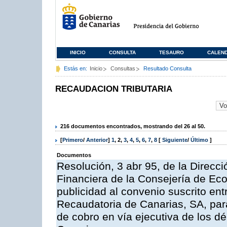
INICIO
CONSULTA
TESAURO
CALEN
Estás en:
Inicio
Consultas
Resultado Consulta
RECAUDACION TRIBUTARIA
216 documentos encontrados, mostrando del 26 al 50.
[
Primero
/
Anterior
]
1
,
2
,
3
,
4
,
5
,
6
,
7
,
8
[
Siguiente
/
Último
]
Documentos
Resolución, 3 abr 95, de la Direcci
Financiera de la Consejería de Ec
publicidad al convenio suscrito ent
Recaudatoria de Canarias, SA, para
de cobro en vía ejecutiva de los 