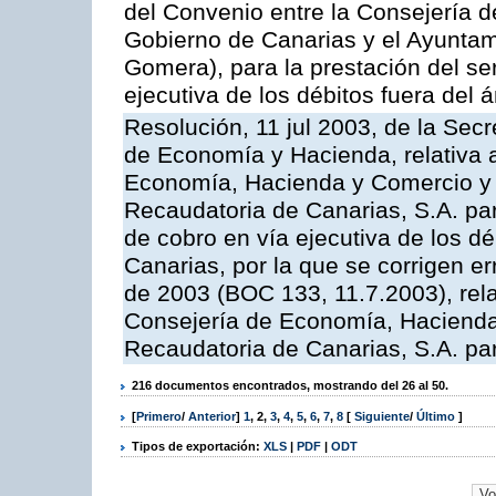
del Convenio entre la Consejería 
Gobierno de Canarias y el Ayuntam
Gomera), para la prestación del ser
ejecutiva de los débitos fuera del 
Resolución, 11 jul 2003, de la Sec
de Economía y Hacienda, relativa a
Economía, Hacienda y Comercio y 
Recaudatoria de Canarias, S.A. par
de cobro en vía ejecutiva de los 
Canarias, por la que se corrigen er
de 2003 (BOC 133, 11.7.2003), rela
Consejería de Economía, Hacienda
Recaudatoria de Canarias, S.A. para
216 documentos encontrados, mostrando del 26 al 50.
[
Primero
/
Anterior
]
1
,
2
,
3
,
4
,
5
,
6
,
7
,
8
[
Siguiente
/
Último
]
Tipos de exportación:
XLS
|
PDF
|
ODT