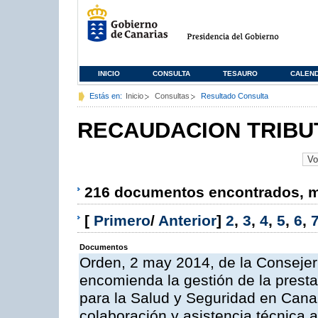
INICIO
CONSULTA
TESAURO
CALEN
Estás en:
Inicio
Consultas
Resultado Consulta
RECAUDACION TRIBU
216 documentos encontrados, mo
[
Primero
/
Anterior
]
2
,
3
,
4
,
5
,
6
,
Documentos
Orden, 2 may 2014, de la Consejer
encomienda la gestión de la presta
para la Salud y Seguridad en Canar
colaboración y asistencia técnica a