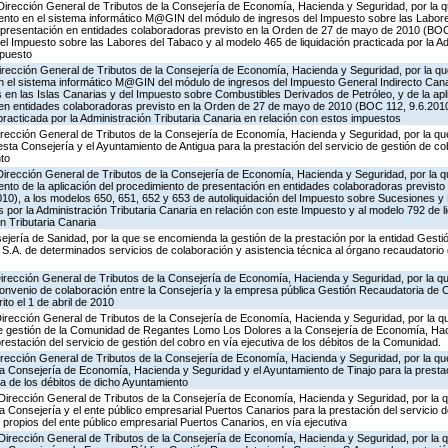
Dirección General de Tributos de la Consejería de Economía, Hacienda y Seguridad, por la q
ento en el sistema informático M@GIN del módulo de ingresos del Impuesto sobre las Labore
e presentación en entidades colaboradoras previsto en la Orden de 27 de mayo de 2010 (BOC 
el Impuesto sobre las Labores del Tabaco y al modelo 465 de liquidación practicada por la Ad
mpuesto
irección General de Tributos de la Consejería de Economía, Hacienda y Seguridad, por la qu
 el sistema informático M@GIN del módulo de ingresos del Impuesto General Indirecto Canario
en las Islas Canarias y del Impuesto sobre Combustibles Derivados de Petróleo, y de la apl
en entidades colaboradoras previsto en la Orden de 27 de mayo de 2010 (BOC 112, 9.6.2010
 practicada por la Administración Tributaria Canaria en relación con estos impuestos
irección General de Tributos de la Consejería de Economía, Hacienda y Seguridad, por la qu
esta Consejería y el Ayuntamiento de Antigua para la prestación del servicio de gestión de co
nto
Dirección General de Tributos de la Consejería de Economía, Hacienda y Seguridad, por la q
nto de la aplicación del procedimiento de presentación en entidades colaboradoras previsto
0), a los modelos 650, 651, 652 y 653 de autoliquidación del Impuesto sobre Sucesiones y
s por la Administración Tributaria Canaria en relación con este Impuesto y al modelo 792 de 
n Tributaria Canaria
jería de Sanidad, por la que se encomienda la gestión de la prestación por la entidad Gestió
S.A. de determinados servicios de colaboración y asistencia técnica al órgano recaudatorio 
Dirección General de Tributos de la Consejería de Economía, Hacienda y Seguridad, por la qu
Convenio de colaboración entre la Consejería y la empresa pública Gestión Recaudatoria de C
ito el 1 de abril de 2010
Dirección General de Tributos de la Consejería de Economía, Hacienda y Seguridad, por la q
de gestión de la Comunidad de Regantes Lomo Los Dolores a la Consejería de Economía, Hac
restación del servicio de gestión del cobro en vía ejecutiva de los débitos de la Comunidad.
Dirección General de Tributos de la Consejería de Economía, Hacienda y Seguridad, por la qu
la Consejería de Economía, Hacienda y Seguridad y el Ayuntamiento de Tinajo para la prestac
va de los débitos de dicho Ayuntamiento
 Dirección General de Tributos de la Consejería de Economía, Hacienda y Seguridad, por la 
la Consejería y el ente público empresarial Puertos Canarios para la prestación del servicio 
 propios del ente público empresarial Puertos Canarios, en vía ejecutiva
 Dirección General de Tributos de la Consejería de Economía, Hacienda y Seguridad, por la 