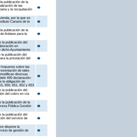
a publicación de la
lización de las
rbana y la recaudación
vienda, por la que se
tituto Canario de la
a publicación de la
de Aridane para la
la publicación del
aboración en
de dicho Ayuntamiento
la publicación del
ara la prestación del
l Impuesto sobre las
resentación de tales
 modifican diversas
odelo 490 declaración-
 la obligación de
15, 650, 651, 652 y 653
la publicación del
ión del cobro en vía
la publicación de la
resa Pública Gestión
la publicación del
ón del servicio de
se dispone la
rvicio de gestión de