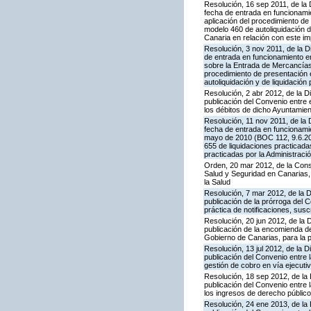
Resolución, 16 sep 2011, de la 
fecha de entrada en funcionami
aplicación del procedimiento d
modelo 460 de autoliquidación d
Canaria en relación con este i
Resolución, 3 nov 2011, de la D
de entrada en funcionamiento en
sobre la Entrada de Mercancías 
procedimiento de presentación 
autoliquidación y de liquidación
Resolución, 2 abr 2012, de la D
publicación del Convenio entre 
los débitos de dicho Ayuntamie
Resolución, 11 nov 2011, de la 
fecha de entrada en funcionamie
mayo de 2010 (BOC 112, 9.6.201
655 de liquidaciones practicada
practicadas por la Administració
Orden, 20 mar 2012, de la Conse
Salud y Seguridad en Canarias, 
la Salud
Resolución, 7 mar 2012, de la 
publicación de la prórroga del 
práctica de notificaciones, suscr
Resolución, 20 jun 2012, de la 
publicación de la encomienda 
Gobierno de Canarias, para la p
Resolución, 13 jul 2012, de la 
publicación del Convenio entre 
gestión de cobro en vía ejecuti
Resolución, 18 sep 2012, de la
publicación del Convenio entre 
los ingresos de derecho público
Resolución, 24 ene 2013, de la