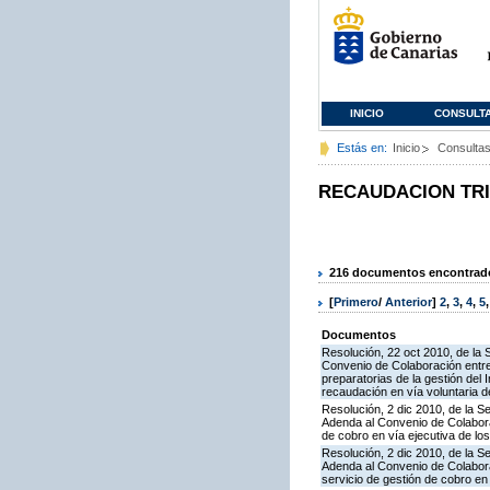
INICIO
CONSULT
Estás en:
Inicio
Consulta
RECAUDACION TR
216 documentos encontrados
[
Primero
/
Anterior
]
2
,
3
,
4
,
5
Documentos
Resolución, 22 oct 2010, de la 
Convenio de Colaboración entre 
preparatorias de la gestión del
recaudación en vía voluntaria de
Resolución, 2 dic 2010, de la S
Adenda al Convenio de Colaborac
de cobro en vía ejecutiva de los
Resolución, 2 dic 2010, de la S
Adenda al Convenio de Colabora
servicio de gestión de cobro en 