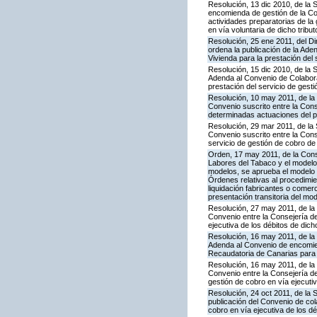
Resolución, 13 dic 2010, de la 
encomienda de gestión de la Co
actividades preparatorias de la
en vía voluntaria de dicho tribut
Resolución, 25 ene 2011, del Dir
ordena la publicación de la Ade
Vivienda para la prestación del 
Resolución, 15 dic 2010, de la 
Adenda al Convenio de Colabora
prestación del servicio de gesti
Resolución, 10 may 2011, de la
Convenio suscrito entre la Con
determinadas actuaciones del pr
Resolución, 29 mar 2011, de la 
Convenio suscrito entre la Cons
servicio de gestión de cobro de 
Orden, 17 may 2011, de la Cons
Labores del Tabaco y el modelo 
modelos, se aprueba el modelo 46
Órdenes relativas al procedimie
liquidación fabricantes o comer
presentación transitoria del mo
Resolución, 27 may 2011, de la
Convenio entre la Consejería de
ejecutiva de los débitos de dich
Resolución, 16 may 2011, de la 
Adenda al Convenio de encomie
Recaudatoria de Canarias para l
Resolución, 16 may 2011, de la
Convenio entre la Consejería d
gestión de cobro en vía ejecut
Resolución, 24 oct 2011, de la
publicación del Convenio de col
cobro en vía ejecutiva de los d