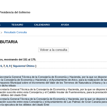
A
TESAURO
CALENDARIO
AYUDA
s
Resultado Consulta
IBUTARIA
, mostrando del 151 al 175.
,
6
,
7
,
8
,
9
[
Siguiente
/
Último
]
Secretaría General Técnica de la Consejería de Economía y Hacienda, por la que se dispone 
la Consejería de Economía y Hacienda y el Ayuntamiento de Arico, para la realización de la
 Impuesto Municipal sobre el Incremento del Valor de los Terrenos de Naturaleza Urbana y la 
 dicho tributo
ecretaría General Técnica de la Consejería de Economía y Hacienda, por la que se dispone la
ión suscrito entre esta Consejería y el Cabildo Insular de Fuerteventura, para la prestación
 débitos del citado Ente
ecretaría General Técnica de la Consejería de Economía y Hacienda, por la que se dispone la
ción suscrito entre esta Consejería y el Ayuntamiento de Las Palmas de Gran Canaria para 
vía ejecutiva de los débitos del citado Ente