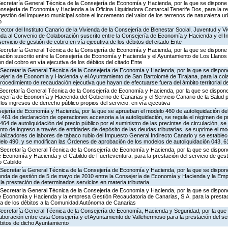
Secretaría General Técnica de la Consejería de Economía y Hacienda, por la que se dispone l
nsejería de Economía y Hacienda a la Oficina Liquidadora Comarcal Tenerife Dos, para la rea
 gestión del impuesto municipal sobre el incremento del valor de los terrenos de naturaleza u
o
ector del Instituto Canario de la Vivienda de la Consejería de Bienestar Social, Juventud y Vi
nda al Convenio de Colaboración suscrito entre la Consejería de Economía y Hacienda y el Ins
servicio de gestión de cobro en vía ejecutiva de los débitos del citado Ente
Secretaría General Técnica de la Consejería de Economía y Hacienda, por la que se dispone l
ción suscrito entre la Consejería de Economía y Hacienda y el Ayuntamiento de Los Llanos 
ón del cobro en vía ejecutiva de los débitos del citado Ente
 Secretaría General Técnica de la Consejería de Economía y Hacienda, por la que se dispone 
sejería de Economía y Hacienda y el Ayuntamiento de San Bartolomé de Tirajana, para la col
ocedimiento de recaudación ejecutiva que hayan de efectuarse fuera del ámbito territorial 
Secretaría General Técnica de la Consejería de Economía y Hacienda, por la que se dispone 
ejería de Economía y Hacienda del Gobierno de Canarias y el Servicio Canario de la Salud p
los ingresos de derecho público propios del servicio, en vía ejecutiva
ejería de Economía y Hacienda, por la que se aprueban el modelo 460 de autoliquidación de
461 de declaración de operaciones accesoria a la autoliquidación, se regula el régimen de p
4 de autoliquidación del precio público por el suministro de las precintas de circulación, se
nto de ingreso a través de entidades de depósito de las deudas tributarias, se suprime el m
cializadores de labores de tabaco rubio del Impuesto General Indirecto Canario y se establece
delo 490, y se modifican las Órdenes de aprobación de los modelos de autoliquidación 043, 6
 Secretaría General Técnica de la Consejería de Economía y Hacienda, por la que se dispone 
 Economía y Hacienda y el Cabildo de Fuerteventura, para la prestación del servicio de gest
o Cabildo
Secretaría General Técnica de la Consejería de Economía y Hacienda, por la que se dispone 
nda de gestión de 5 de mayo de 2010 entre la Consejería de Economía y Hacienda y la Emp
a prestación de determinados servicios en materia tributaria
 Secretaría General Técnica de la Consejería de Economía y Hacienda, por la que se dispone 
e Economía y Hacienda y la empresa Gestión Recaudatoria de Canarias, S.A. para la prestaci
iva de los débitos a la Comunidad Autónoma de Canarias
 Secretaría General Técnica de la Consejería de Economía, Hacienda y Seguridad, por la que 
aboración entre esta Consejería y el Ayuntamiento de Vallehermoso para la prestación del se
ébitos de dicho Ayuntamiento