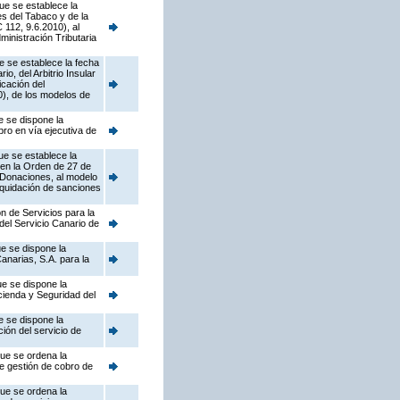
ue se establece la
s del Tabaco y de la
112, 9.6.2010), al
ministración Tributaria
e se establece la fecha
, del Arbitrio Insular
icación del
), de los modelos de
e se dispone la
bro en vía ejecutiva de
ue se establece la
 en la Orden de 27 de
 Donaciones, al modelo
liquidación de sanciones
n de Servicios para la
del Servicio Canario de
e se dispone la
anarias, S.A. para la
ue se dispone la
ienda y Seguridad del
e se dispone la
ión del servicio de
que se ordena la
de gestión de cobro de
que se ordena la