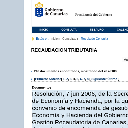
INICIO
CONSULTA
TESAURO
CALEN
Estás en:
Inicio
Consultas
Resultado Consulta
RECAUDACION TRIBUTARIA
216 documentos encontrados, mostrando del 76 al 100.
[
Primero
/
Anterior
]
1
,
2
,
3
,
4
,
5
,
6
,
7
,
8
[
Siguiente
/
Último
]
Documentos
Resolución, 7 jun 2006, de la Secr
de Economía y Hacienda, por la qu
convenio de encomienda de gestión
Economía y Hacienda del Gobierno
Gestión Recaudatoria de Canarias, 